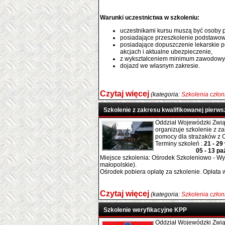
Warunki uczestnictwa w szkoleniu:
uczestnikami kursu muszą być osoby pe
posiadające przeszkolenie podstawowe 
posiadające dopuszczenie lekarskie p
akcjach i aktualne ubezpieczenie,
z wykształceniem minimum zawodow
dojazd we własnym zakresie.
Czytaj więcej
(kategoria:
Szkolenia czło
Szkolenie z zakresu kwalifikowanej pierw
Oddział Wojewódzki Zwią
organizuje szkolenie z z
pomocy dla strażaków z 
Terminy szkoleń :
21 - 29
05 - 13 paździer
Miejsce szkolenia: Ośrodek Szkoleniowo - Wy
małopolskie).
Ośrodek pobiera opłatę za szkolenie. Opłata 
Czytaj więcej
(kategoria:
Szkolenia czło
Szkolenie weryfikacyjne KPP
Oddział Wojewódzki Zwią