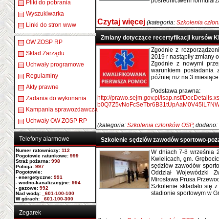
pośrednictwem formularza 
Pliki do pobrania
Wyszukiwarka
Czytaj więcej
(kategoria:
Szkolenia czło
Linki do stron www
Zmiany dotyczące recertyfikacji kursów 
OW ZOSP RP
Zgodnie z rozporządzeni
Skład Zarządu
2019 r nastąpiły zmiany o
Zgodnie z nowymi prze
Uchwały programowe
warunkiem posiadania z
Regulaminy
później niż na 3 miesiąc
Akty prawne
Podstawa prawna:
http://prawo.sejm.gov.pl/isap.nsf/DocDeta
Zadania do wykonania
b0Q7Z5vNoFcSeTbr6B31tUpAaM0V45lL7NW
Kampania sprawozdawcza
Uchwały OW ZOSP RP
(kategoria:
Szkolenia członków OSP
, dodano:
Telefony alarmowe
Szkolenie sędziów zawodów sportowo-poż
Numer ratowniczy
:
112
W dniach 7-8 września 2
Pogotowie ratunkowe:
999
Kwielicach, gm. Grębocic
Straż pożarna:
998
sędziów zawodów sport
Policja:
997
Pogotowie:
Oddział Wojewódzki Z
- energetyczne:
991
Mirosława Prusa Przewo
- wodno-kanalizacyjne:
994
Szkolenie składało się z 
- gazowe:
992
stadionie sportowym w Gr
Nad wodą:
_601-100-100
W górach:
_601-100-300
Zegarek