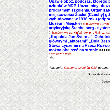
Opawie obóz, podczas, którego 
członków MDP. Uczestnicy obozu
programem szkolenia. Organizat
miejscowości Žacléř (Czechy) gdz
wybudowane w 1938 roku (odpowie
Muzeum Miejskie
(
http://www.e-gory.i
artyleryjską Stachelberg - syst
(
http://www.e-gory.info/index.php?kat=cz_st
„Kopalnia Jan Šverma”, Ochotnic
głównymi „aktorami” „Dnia Bezp
Stowarzyszenie na Rzecz Rozwoju
można obejrzeć na stronie
>>>>>
bezpieczna-wies
łab.
(kategoria:
Szkolenia członków OSP
, dodano:
Strona zbudowana
Genero