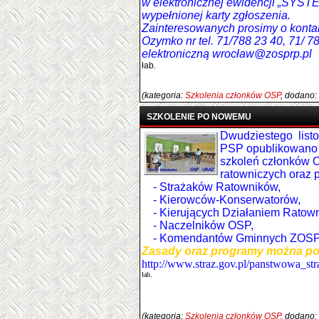
w elektronicznej ewidencji „SYST
wypełnionej karty zgłoszenia.
Zainteresowanych prosimy o kontak
Ozymko nr tel. 71/788 23 40, 71/ 7
elektroniczną
wrocław@zosprp.pl
łab.
(kategoria:
Szkolenia członków OSP
, dodano:
SZKOLENIE PO NOWEMU
Dwudziestego listo
PSP opublikowano 
szkoleń członków O
ratowniczych oraz 
- Strażaków Ratowników,
- Kierowców-Konserwatorów,
- Kierujących Działaniem Ratow
- Naczelników OSP,
- Komendantów Gminnych ZOSP
Zasady oraz programy można po
http://www.straz.gov.pl/panstwowa_s
łab.
(kategoria:
Szkolenia członków OSP
, dodano: