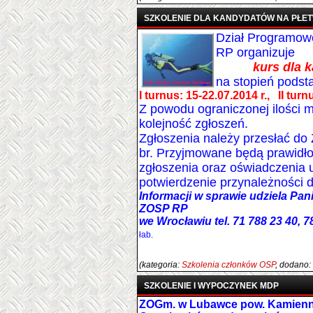
SZKOLENIE DLA KANDYDATÓW NA PŁ
Dział Programo
RP organizuje
kurs dla 
na stopień pods
I turnus: 15-22.07.2014 r.,
II turn
Z powodu ograniczonej ilości m
kolejność zgłoszeń.
Zgłoszenia należy przesłać do
br. Przyjmowane będą prawidło
zgłoszenia oraz oświadczenia
potwierdzenie przynależności 
Informacji w sprawie udziela Pa
ZOSP RP
we Wrocławiu tel. 71 788 23 40, 7
łab.
(kategoria:
Szkolenia członków OSP
, dodano:
SZKOLENIE I WYPOCZYNEK MDP
ZOGm. w Lubawce pow. Kamienn