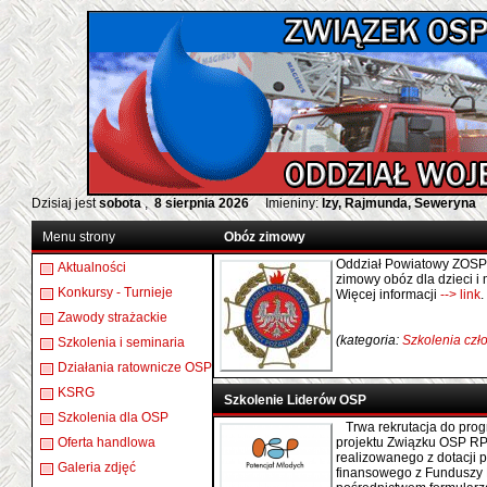
Dzisiaj jest
sobota
,
8 sierpnia 2026
Imieniny:
Izy, Rajmunda, Seweryna
Menu strony
Obóz zimowy
Oddział Powiatowy ZOSP 
Aktualności
zimowy obóz dla dzieci i 
Konkursy - Turnieje
Więcej informacji
--> link
.
Zawody strażackie
(kategoria:
Szkolenia cz
Szkolenia i seminaria
Działania ratownicze OSP
KSRG
Szkolenie Liderów OSP
Szkolenia dla OSP
Trwa rekrutacja do pro
Oferta handlowa
projektu Związku OSP RP 
realizowanego z dotacji 
Galeria zdjęć
finansowego z Funduszy E