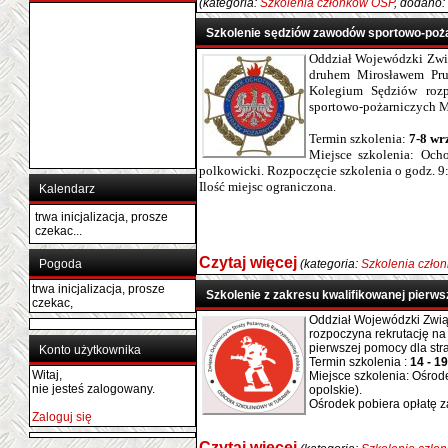
(kategoria:
Szkolenia członków OSP
, dodano:
Szkolenie sędziów zawodów sportowo-poż
Oddział Wojewódzki Zwią
druhem Mirosławem Pr
Kolegium Sędziów rozp
sportowo-pożarniczych 
Termin szkolenia:
7-8 wr
Miejsce szkolenia: Ocho
polkowicki. Rozpoczęcie szkolenia o godz. 9
Ilość miejsc ograniczona.
Kalendarz
trwa inicjalizacja, prosze
czekac...
Czytaj więcej
Pogoda
(kategoria:
Szkolenia czło
trwa inicjalizacja, prosze
Szkolenie z zakresu kwalifikowanej pierw
czekac,
Oddział Wojewódzki Zwią
rozpoczyna rekrutację na
pierwszej pomocy dla str
Konto użytkownika
Termin szkolenia :
14 - 1
Witaj,
Miejsce szkolenia: Ośrod
nie jesteś zalogowany.
opolskie).
Ośrodek pobiera opłatę za
Zaloguj się
Czytaj więcej