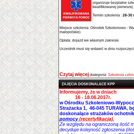
organizuje bezplatne szk
kwalifikowanej pierwszej
Termin szkolenia :
28-30 
Miejsce szkolenia: Ośrodek Szkoleniowo - Wy
małopolskie).
Opłata: dojazd we własnym zakresie.
Uczestnik musi się wstawić w dniu rozpoczęci
Czytaj więcej
(kategoria:
Szkolenia czło
ZAJĘCIA DOSKONALĄCE KPP
Informujemy, że w dniach
16 - 18.06.2017r
.
w
Ośrodku Szkoleniowo-Wypoc
Strażacka 1, 46-045
TURAWA
,
b
doskonalące strażaków ochotni
pomocy
(recertyfikacja).
Ze względu na ograniczoną ilość m
decyduje kolejność zgłoszenia (ilo