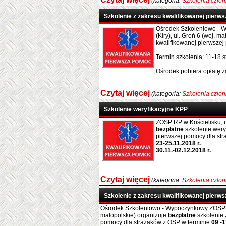
(kategoria:
Szkolenia czło
Szkolenie z zakresu kwalifikowanej pierw
Ośrodek Szkoleniowo - 
(Kiry), ul. Groń 6 (woj. m
kwalifikowanej pierwszej
Termin szkolenia: 11-18 s
Ośrodek pobiera opłatę za
Czytaj więcej
(kategoria:
Szkolenia czło
Szkolenie weryfikacyjne KPP
ZOSP RP w Kościelisku, u
bezpłatne
szkolenie wery
pierwszej pomocy dla str
23-25.11.2018 r.
30.11.-02.12.2018 r.
Czytaj więcej
(kategoria:
Szkolenia czło
Szkolenie z zakresu kwalifikowanej pierw
Ośrodek Szkoleniowo - Wypoczynkowy ZOSP RP
małopolskie) organizuje
bezpłatne
szkolenie 
pomocy dla strażaków z OSP w terminie
09 -1