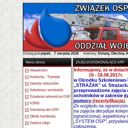
Dzisiaj jest
piątek
,
7 sierpnia 2026
Imieniny:
Donaty, Olechny, 
Menu strony
ZAJĘCIA DOSKONALĄCE KPP
Informujemy, że w dniac
Aktualności
16 - 18.06.2017r
.
Konkursy - Turnieje
w
Ośrodku Szkoleniow
Zawody strażackie
„STRAŻAK” ul. Strażack
Szkolenia i seminaria
przeprowadzone zajęcia
ochotników w zakresie
k
Działania ratownicze OSP
pomocy
(recertyfikacja).
KSRG
Ze względu na ograniczoną
Szkolenia dla OSP
na zajęcia decyduje kolejn
ograniczona), wypełniony r
Oferta handlowa
„SYSTEM OSP”, przysłanie
Galeria zdjęć
zgłoszenia.