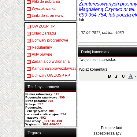
Pliki do pobrania
Zainteresowanych prosimy 
Wyszukiwarka
Magdaleną Ozymko nr tel. 
699 954 754, lub pocztą e
Linki do stron www
łab.
OW ZOSP RP
, 07-06-2017, odsłon: 4030
Skład Zarządu
Uchwały programowe
Regulaminy
Dodaj komentarz
Akty prawne
Twoje imie i nazwisko:
Zadania do wykonania
Kampania sprawozdawcza
Wpisz komentarz:
Uchwały OW ZOSP RP
Telefony alarmowe
Numer ratowniczy
:
112
Pogotowie ratunkowe:
999
Straż pożarna:
998
Policja:
997
Pogotowie:
- energetyczne:
991
- wodno-kanalizacyjne:
994
- gazowe:
992
Nad wodą:
_601-100-100
W górach:
_601-100-300
Przepisz kod
Zegarek
zabezpieczający: