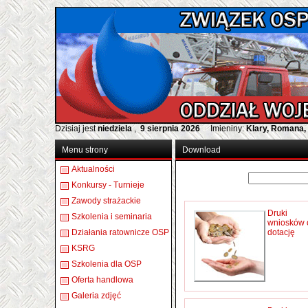
Dzisiaj jest
niedziela
,
9 sierpnia 2026
Imieniny:
Klary, Romana,
Menu strony
Download
Aktualności
Konkursy - Turnieje
Zawody strażackie
Druki
Szkolenia i seminaria
wniosków 
Działania ratownicze OSP
dotację
KSRG
Szkolenia dla OSP
Oferta handlowa
Galeria zdjęć