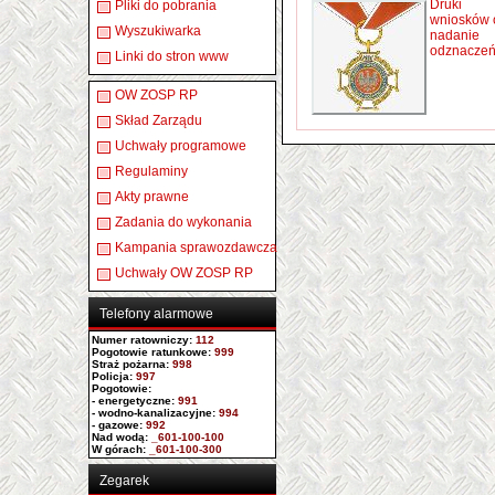
Druki
Pliki do pobrania
wniosków 
Wyszukiwarka
nadanie
odznacze
Linki do stron www
OW ZOSP RP
Skład Zarządu
Uchwały programowe
Regulaminy
Akty prawne
Zadania do wykonania
Kampania sprawozdawcza
Uchwały OW ZOSP RP
Telefony alarmowe
Numer ratowniczy
:
112
Pogotowie ratunkowe:
999
Straż pożarna:
998
Policja:
997
Pogotowie:
- energetyczne:
991
- wodno-kanalizacyjne:
994
- gazowe:
992
Nad wodą:
_601-100-100
W górach:
_601-100-300
Zegarek