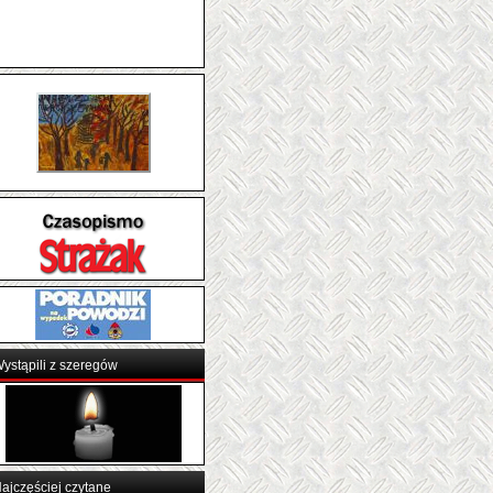
OSP BARCINEK
ystąpili z szeregów
ajczęściej czytane