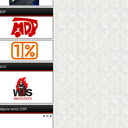
MDP
WUS
djęcia remiz OSP