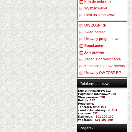
Pliki do pobrania
Wyszukiwarka
Linki do stron www
OW ZOSP RP
Skład Zarządu
Uchwały programowe
Regulaminy
Akty prawne
Zadania do wykonania
Kampania sprawozdawcza
Uchwały OW ZOSP RP
Telefony alarmowe
Numer ratowniczy
:
112
Pogotowie ratunkowe:
999
Straż pożarna:
998
Policja:
997
Pogotowie:
- energetyczne:
991
- wodno-kanalizacyjne:
994
- gazowe:
992
Nad wodą:
_601-100-100
W górach:
_601-100-300
Zegarek