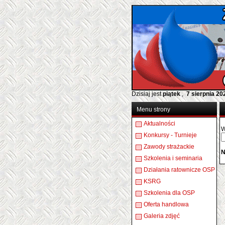
Dzisiaj jest
piątek
,
7 sierpnia 20
Menu strony
Aktualności
W
Konkursy - Turnieje
Zawody strażackie
N
Szkolenia i seminaria
Działania ratownicze OSP
KSRG
Szkolenia dla OSP
Oferta handlowa
Galeria zdjęć