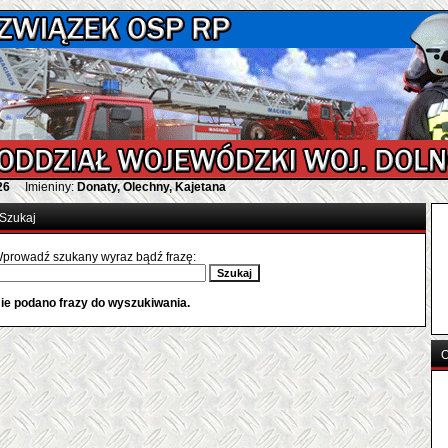
26
Imieniny:
Donaty, Olechny, Kajetana
Szukaj
prowadź szukany wyraz bądź frazę:
ie podano frazy do wyszukiwania.
O