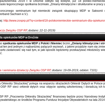
aździernika 2019 r. w Dreźnie odbyło się kolejne, już 18 polsko-niemieck
sło tegorocznego spotkania brzmiało „Zmiany klimatyczne i strukturalne w pracy 
orocznego seminarium był niemiecki związek skupiający MDP w Saksonii 
erband Sachsen e.V.).
ej:
http://www.zosprp.pl/?q=content/18-polskoniemieckie-seminarium-dla-opiekun
łaczy Związku OSP RP
, dodano: 22-11-2019)
dla opiekunów MDP w Dreźnie
go
spotkania opiekunów MDP z Polski i Niemiec
brzmi
„Zmiany klimatyczne i st
at ten jest jednym z najbardziej palących wyzwań, z jakimi przyjdzie nam się zmi
 warto zastanowić się nad tym, w jaki sposób będziemy przekazywać młodzieży wied
ć.
a i seminaria działaczy Związku OSP RP
, dodano: 19-09-2019, odsłon: 7101)
 Orkiestry Strażackiej” polega na wsparciu strażackich Orkiestr Dętych w Polsce 
OSP RP sieci orkiestr dętych oraz objęcie opieką szkoleniową i doradczą ich ka
SP RP „Pracownia Orkiestry Strażackiej” finansowy będzie przez Narodowy Insty
watelskiego ze środków Programu Fundusz Inicjatyw Obywatelskich na lata 2014