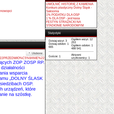
:nowopci
Najczęściej czytane
UWOLNIĆ HISTORIĘ Z KAMIENIA
Konkurs plastyczny Dolny Śląsk -
Saksonia
1% PODATKU DLA OSP
1 % DLA OSP - jest kasa
FESTYN STRAŻACKI NA
STADIONIE NARODOWYM
Statystyki
Ulubione
ach+%22PRZEDWIO%C5%9ANIE%22
Ogółem wizyt: 12
Dzisiaj wizyt: 3
iczących ZOP ZOSP RP.
253
Dzisiaj odsłon: 1
Ogółem odsłon: 1
665
działalności
488 541
ania wsparcia
Aktywni
Goście: 1
użytkownicy: 1
rogramu „DOLNY ŚLASK
 siedzibach OSP.
ch urządzeń, które
anie na szóstkę.