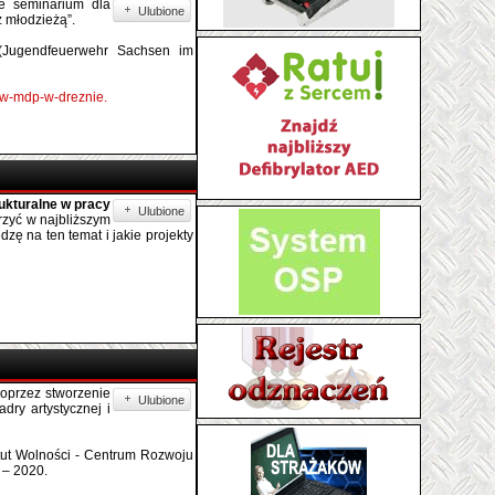
ie seminarium dla
Ulubione
z młodzieżą”.
(Jugendfeuerwehr Sachsen im
ow-mdp-w-dreznie.
rukturalne w pracy
Ulubione
erzyć w najbliższym
zę na ten temat i jakie projekty
poprzez stworzenie
Ulubione
dry artystycznej i
tut Wolności - Centrum Rozwoju
 – 2020.