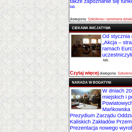
także zapoznanie się funk
łab.
(kategoria:
Szkolenia i seminaria dzia
CIEKAWA INICJATYWA
Od stycznia
„Akcja – str
ramach Euro
uczestniczyl
łab.
Czytaj więcej
(kategoria:
Szkoleni
NARADA W BOGATYNI
W dniach 20
miejskich i
Powiatowych
Mańkowska W
Prezydium Zarządu Oddzi
Kaliskich Zakładów Przem
Prezentacja nowego wyrob