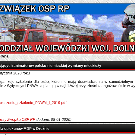
eryna
ujących animatorów polsko-niemieckiej wymiany młodzieży
tycznia 2020 roku
ganizuje szkolenie dla osób, k
tóre nie mają doświadczenia w samodzielnym 
ie z Wytycznymi PNWM, a planują w najbliższej przyszłości zaangażować się w w
/zaproszenie_szkolenie_PNWM_I_2019.pdf
łaczy Związku OSP RP
, dodano: 08-01-2020)
dla opiekunów MDP w Dreźnie