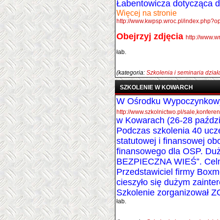
Łabentowicza dotycząca dy
Więcej na stronie
http://www.kwpsp.wroc.pl/index.php?
Obejrzyj zdjęcia
http://www.
łab.
(kategoria:
Szkolenia i seminaria dzia
SZKOLENIE W KOWARCH
W Ośrodku Wypoczynko
http://www.szkolnictwo.pl/sale,
w Kowarach (26-28 paździ
Podczas szkolenia 40 ucze
statutowej i finansowej o
finansowego dla OSP. Duż
BEZPIECZNA WIEŚ”. Celm p
Przedstawiciel firmy Boxm
cieszyło się dużym zainte
Szkolenie zorganizował 
łab.