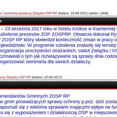
a i seminaria działaczy Związku OSP RP
, dodano: 19-09-2019, odsłon: 2404)
W
 – 23 września 2017 roku w hotelu Krokus w Kamiennej
szkolenie prezesów ZOP ZOSPRP. Otwarcia dokonał Ry
ZOSP RP który stwierdził konieczność zmian w pracy 
jewództwie. W programie szkolenia znalazły się tematy
rganizacja uroczystości strażackich, statut Związku i 
rozmawiali o tym jak rozwiązywane są sprawy dnia codz
rganizować seminaria dla swoich działaczy.
łaczy Związku OSP RP
, dodano: 22-09-2017)
Komendantów Gminnych ZOSP RP
ów gmin prowadzących sprawy ochrony p.poż. dziś zosta
zapoznali się z wieloma sprawami mającymi wpływ na f
a się z wyposażeniem i działalnością OSP w miejscowoś