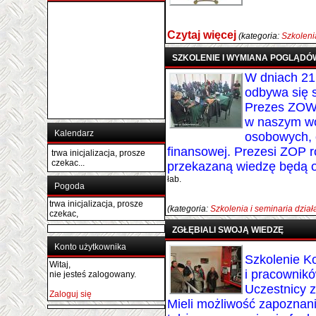
Czytaj więcej
(kategoria:
Szkoleni
SZKOLENIE I WYMIANA POGLĄDÓ
W dniach 21
odbywa się 
Prezes ZOW 
w naszym wo
Kalendarz
osobowych, o
finansowej. Prezesi ZOP 
trwa inicjalizacja, prosze
czekac...
przekazaną wiedzę będą o
łab.
Pogoda
trwa inicjalizacja, prosze
(kategoria:
Szkolenia i seminaria dzia
czekac,
ZGŁĘBIALI SWOJĄ WIEDZĘ
Konto użytkownika
Szkolenie 
Witaj,
i pracownik
nie jesteś zalogowany.
Uczestnicy 
Zaloguj się
Mieli możliwość zapoznani