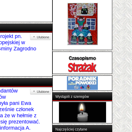
OSP BARCINEK
ojekt pn.
Ulubione
opejskiej w
Gminy Zagrodno
ndantów
Ulubione
dów
yła pani Ewa
eśnie członek
a że w hełmie z
Wystąpili z szeregów
się prezentować.
informacja A.