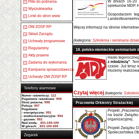
W dniach 16-20 p
Pliki do pobrania
opiekunów MDP. Ha
Wyszukiwarka
Gospodarzem teg
Linki do stron www
Landesfeuerwehrv
OW ZOSP RP
Więcej informacji na stronie internetow
Skład Zarządu
(kategoria:
Szkolenia i seminaria dzia
Uchwały programowe
Regulaminy
18. polsko-niemieckie seminarium 
Akty prawne
Hasło tegoroczne
z młodzieżą”
. Tem
Zadania do wykonania
czasie. Już teraz
Kampania sprawozdawcza
możemy realizowa
Uchwały OW ZOSP RP
Telefony alarmowe
Czytaj więcej
(kategoria:
Szkoleni
Numer ratowniczy
:
112
Pogotowie ratunkowe:
999
Straż pożarna:
998
Pracownia Orkiestry Strażackiej
Policja:
997
Pogotowie:
Projekt „Pracownia
- energetyczne:
991
na bazie Związku 
- wodno-kanalizacyjne:
994
organizacyjnej.
- gazowe:
992
Nad wodą:
_601-100-100
W górach:
_601-100-300
Projekt Związku O
Społeczeństwa Oby
Zegarek