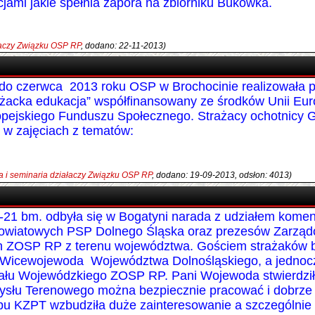
cjami jakie spełnia zapora na zbiorniku Bukówka.
łaczy Związku OSP RP
, dodano: 22-11-2013)
 do czerwca 2013 roku OSP w Brochocinie realizowała pr
ażacka edukacja” współfinansowany ze środków Unii Eur
pejskiego Funduszu Społecznego. Strażacy ochotnicy 
i w zajęciach z tematów:
a i seminaria działaczy Związku OSP RP
, dodano: 19-09-2013, odsłon: 4013)
-21 bm. odbyła się w Bogatyni narada z udziałem kome
 powiatowych PSP Dolnego Śląska oraz prezesów Zarzą
 ZOSP RP z terenu województwa. Gościem strażaków b
icewojewoda Województwa Dolnośląskiego, a jednocz
ału Wojewódzkiego ZOSP RP. Pani Wojewoda stwierdził
ysłu Terenowego można bezpiecznie pracować i dobrze 
u KZPT wzbudziła duże zainteresowanie a szczególnie 