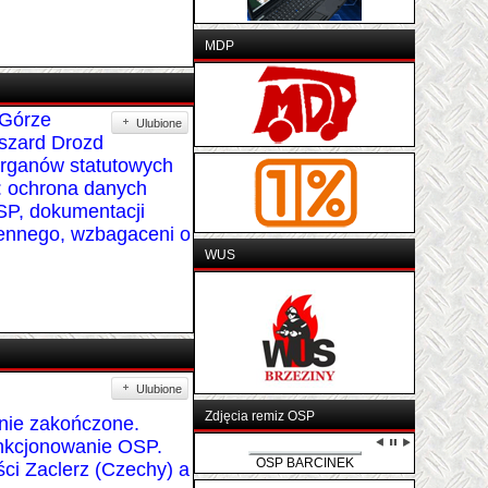
MDP
 Górze
Ulubione
szard Drozd
organów statutowych
: ochrona danych
OSP, dokumentacji
iennego, wzbagaceni o
WUS
Ulubione
Zdjęcia remiz OSP
nie zakończone.
unkcjonowanie OSP.
ci Zaclerz (Czechy) a