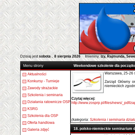
Dzisiaj jest
sobota
,
8 sierpnia 2026
Imieniny:
Izy, Rajmunda, Sew
Menu strony
Weekendowe szkolenie dla początk
Warszawa, 25-26 s
Aktualności
Konkursy - Turnieje
Zarząd Główny or
niemieckich zgodn
Zawody strażackie
Szkolenia i seminaria
Czytaj więcej:
Działania ratownicze OSP
http://www.zosprp.pl/files/news/_pdf
KSRG
Szkolenia dla OSP
(kategoria:
Szkolenia i seminaria dzia
Oferta handlowa
18. polsko-niemieckie seminarium 
Galeria zdjęć