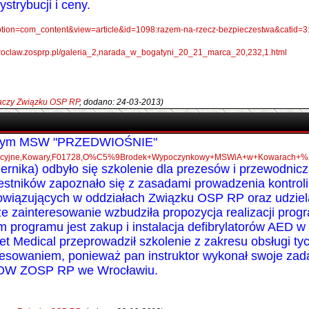
strybucji i ceny.
option=com_content&view=article&id=1098:razem-na-rzecz-bezpieczestwa&catid=3
wroclaw.zosprp.pl/galeria_2,narada_w_bogatyni_20_21_marca_20,232,1.html
łaczy Związku OSP RP
, dodano: 24-03-2013)
wym MSW "PRZEDWIOŚNIE"
konferencyjne,Kowary,F01728,O%C5%9Brodek+Wypoczynkowy+MSWiA+w+Kowar
ernika)
odbyło się szkolenie dla prezesów i przewodn
stników zapoznało się z zasadami prowadzenia kontroli 
bowiązujących w oddziałach Związku OSP RP oraz udziel
e zainteresowanie wzbudziła propozycja realizacji p
rogramu jest zakup i instalacja defibrylatorów AED w
et Medical przeprowadził szkolenie z zakresu obsługi ty
resowaniem, ponieważ pan instruktor wykonał swoje zad
ZOW ZOSP RP we Wrocławiu.