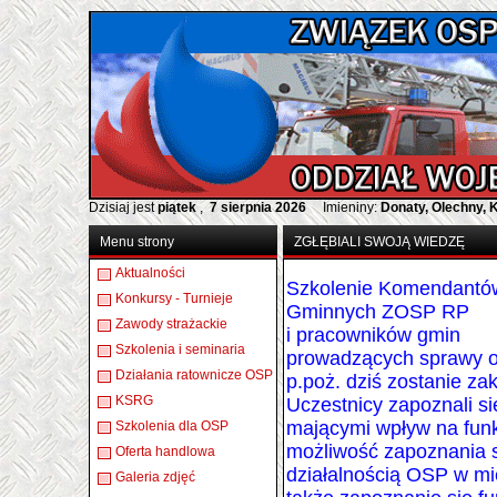
Dzisiaj jest
piątek
,
7 sierpnia 2026
Imieniny:
Donaty, Olechny, 
Menu strony
ZGŁĘBIALI SWOJĄ WIEDZĘ
Aktualności
Szkolenie Komendantó
Konkursy - Turnieje
Gminnych ZOSP RP
Zawody strażackie
i pracowników gmin
Szkolenia i seminaria
prowadzących sprawy 
Działania ratownicze OSP
p.poż. dziś zostanie za
KSRG
Uczestnicy zapoznali s
mającymi wpływ na fun
Szkolenia dla OSP
możliwość zapoznania 
Oferta handlowa
działalnością OSP w mi
Galeria zdjęć