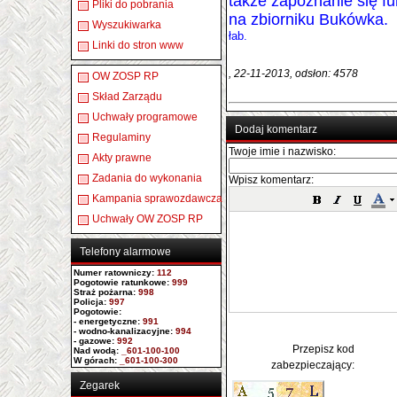
także zapoznanie się fu
Pliki do pobrania
na zbiorniku Bukówka.
Wyszukiwarka
łab.
Linki do stron www
, 22-11-2013, odsłon: 4578
OW ZOSP RP
Skład Zarządu
Uchwały programowe
Dodaj komentarz
Regulaminy
Twoje imie i nazwisko:
Akty prawne
Zadania do wykonania
Wpisz komentarz:
Kampania sprawozdawcza
Uchwały OW ZOSP RP
Telefony alarmowe
Numer ratowniczy
:
112
Pogotowie ratunkowe:
999
Straż pożarna:
998
Policja:
997
Pogotowie:
- energetyczne:
991
- wodno-kanalizacyjne:
994
- gazowe:
992
Przepisz kod
Nad wodą:
_601-100-100
W górach:
_601-100-300
zabezpieczający:
Zegarek