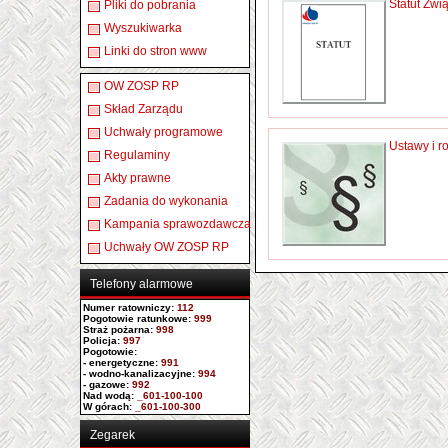
Statut Zw
Pliki do pobrania
Wyszukiwarka
Linki do stron www
OW ZOSP RP
Skład Zarządu
Uchwały programowe
Ustawy i r
Regulaminy
Akty prawne
Zadania do wykonania
Kampania sprawozdawcza
Uchwały OW ZOSP RP
Telefony alarmowe
Numer ratowniczy
:
112
Pogotowie ratunkowe:
999
Straż pożarna:
998
Policja:
997
Pogotowie:
- energetyczne:
991
- wodno-kanalizacyjne:
994
- gazowe:
992
Nad wodą:
_601-100-100
W górach:
_601-100-300
Zegarek