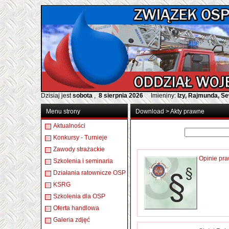
Dzisiaj jest
sobota
,
8 sierpnia 2026
Imieniny:
Izy, Rajmunda, S
Menu strony
Download
>
Akty prawne
Aktualności
Konkursy - Turnieje
Zawody strażackie
Opinie pr
Szkolenia i seminaria
Działania ratownicze OSP
KSRG
Szkolenia dla OSP
Oferta handlowa
Galeria zdjęć