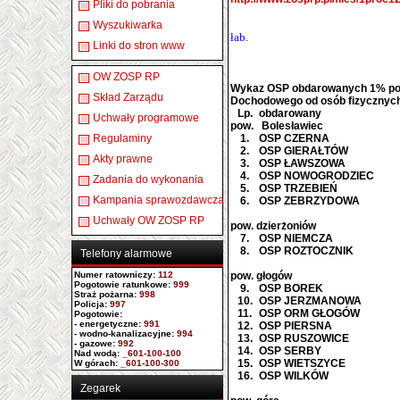
Pliki do pobrania
Wyszukiwarka
łab.
Linki do stron www
OW ZOSP RP
Wykaz OSP obdarowanych 1% po
Skład Zarządu
Dochodowego od osób fizycznych 
Lp.
obdarowany
Uchwały programowe
pow. Bolesławiec
Regulaminy
1.
OSP CZERNA
2.
OSP GIERAŁTÓW
Akty prawne
3.
OSP ŁAWSZOWA
4.
OSP NOWOGRODZIEC
Zadania do wykonania
5.
OSP TRZEBIEŃ
Kampania sprawozdawcza
6.
OSP ZEBRZYDOWA
Uchwały OW ZOSP RP
pow. dzierżoniów
7.
OSP NIEMCZA
8.
OSP ROZTOCZNIK
Telefony alarmowe
Numer ratowniczy
:
112
pow. głogów
Pogotowie ratunkowe:
999
9.
OSP BOREK
Straż pożarna:
998
10.
OSP JERZMANOWA
Policja:
997
11.
OSP ORM GŁOGÓW
Pogotowie:
- energetyczne:
991
12.
OSP PIERSNA
- wodno-kanalizacyjne:
994
13.
OSP RUSZOWICE
- gazowe:
992
14.
OSP SERBY
Nad wodą:
_601-100-100
15.
OSP WIETSZYCE
W górach:
_601-100-300
16.
OSP WILKÓW
Zegarek