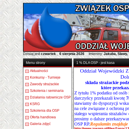
Dzisiaj jest
czwartek
,
6 sierpnia 2026
Imieniny:
Jakuba, Sławy,
Menu strony
1 % DLA OSP - jest kasa
Oddział Wojewódzki 
Aktualności
Dol
Konkursy - Turnieje
składa strażackie po
Zawody strażackie
które przekaz
Szkolenia i seminaria
Z tytułu 1% podatku od osób 
Działania ratownicze OSP
darczyńcy przekazali kwotę
7
stawiamy do dyspozycji wsk
KSRG
na cele związane z ochroną 
Szkolenia dla OSP
stałego wspierania strażakó
Oferta handlowa
prosimy o dalsze przekazywa
OSP RP
.
Regulamin znajduje 
Galeria zdjęć
http://www.zosprp.pl/files/1pro