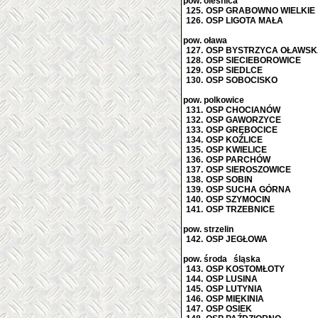
pow. oleśnica
125.
OSP GRABOWNO WIELKIE
126.
OSP LIGOTA MAŁA
pow. oława
127.
OSP BYSTRZYCA OŁAWS
128.
OSP SIECIEBOROWICE
129.
OSP SIEDLCE
130.
OSP SOBOCISKO
pow. polkowice
131.
OSP CHOCIANÓW
132.
OSP GAWORZYCE
133.
OSP GRĘBOCICE
134.
OSP KOŹLICE
135.
OSP KWIELICE
136.
OSP PARCHÓW
137.
OSP SIEROSZOWICE
138.
OSP SOBIN
139.
OSP SUCHA GÓRNA
140.
OSP SZYMOCIN
141.
OSP TRZEBNICE
pow. strzelin
142.
OSP JEGŁOWA
pow. środa śląska
143.
OSP KOSTOMŁOTY
144.
OSP LUSINA
145.
OSP LUTYNIA
146.
OSP MIĘKINIA
147.
OSP OSIEK