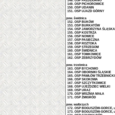
148.
OSP PAŹDZIORNO
149.
OSP PICHOROWICE
150.
OSP UDANIN
151.
OSP UJAZD GÓRNY
pow. świdnica
152.
OSP BUKÓW
153.
OSP BURKATÓW
154.
OSP JAWORZYNA ŚLĄSKA
155.
OSP KOSTRZA
156.
OSP NOWICE
157.
OSP PASIECZNA
158.
OSP ROZTOKA
159.
OSP STRZEGOM
160.
OSP ŚWIDNICA
161.
OSP TOMKOWICE
162.
OSP ZEBRZYDÓW
pow. trzebnica
163.
OSP BYCHOWO
164.
OSP OBORNIKI ŚLĄSKIE
165.
OSP PAWŁÓW TRZEBNICKI
166.
OSP SKOKOWA
167.
OSP SZCZYTKOWICE
168.
OSP UJEŹDZIEC WIELKI
169.
OSP URAZ
170.
OSP WISZNIA MAŁA
171.
OSP ŻMIGRÓD
pow. wałbrzych
172.
OSP BOGUSZÓW-GORCE, ul
173.
OSP BOGUSZÓW-GORCE, ul.