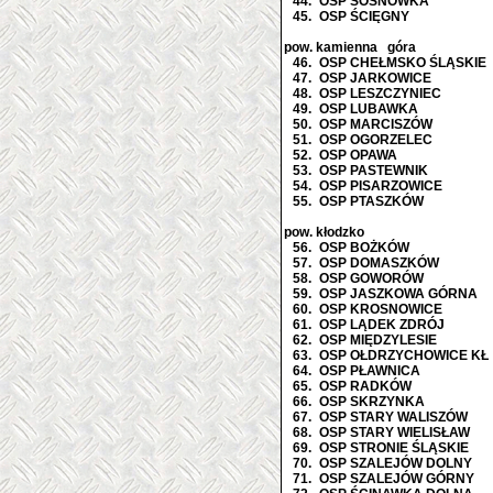
44.
OSP SOSNÓWKA
45.
OSP ŚCIĘGNY
pow. kamienna góra
46.
OSP CHEŁMSKO ŚLĄSKIE
47.
OSP JARKOWICE
48.
OSP LESZCZYNIEC
49.
OSP LUBAWKA
50.
OSP MARCISZÓW
51.
OSP OGORZELEC
52.
OSP OPAWA
53.
OSP PASTEWNIK
54.
OSP PISARZOWICE
55.
OSP PTASZKÓW
pow. kłodzko
56.
OSP BOŻKÓW
57.
OSP DOMASZKÓW
58.
OSP GOWORÓW
59.
OSP JASZKOWA GÓRNA
60.
OSP KROSNOWICE
61.
OSP LĄDEK ZDRÓJ
62.
OSP MIĘDZYLESIE
63.
OSP OŁDRZYCHOWICE KŁ
64.
OSP PŁAWNICA
65.
OSP RADKÓW
66.
OSP SKRZYNKA
67.
OSP STARY WALISZÓW
68.
OSP STARY WIELISŁAW
69.
OSP STRONIE ŚLĄSKIE
70.
OSP SZALEJÓW DOLNY
71.
OSP SZALEJÓW GÓRNY