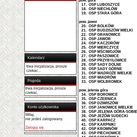
pow. góra
17.
OSP LUBOSZYCE
18.
OSP NIECHLÓW
19.
OSP STARA GÓRA
pow. jawor
20.
OSP BOLKÓW
21.
OSP BUDZISZÓW WIELKI
22.
OSP GRANOWICE
23.
OSP JAWOR
24.
OSP KACZORÓW
25.
OSP MIERCZYCE
26.
OSP MŚCIWOJÓW
27.
OSP PASZOWICE
Kalendarz
28.
OSP PRZYBYŁOWICE
29.
OSP SADY DOLNE
trwa inicjalizacja, prosze
30.
OSP SADY GÓRNE
czekac...
31.
OSP WĄDROŻE WIELKIE
32.
OSP WIADRÓW
Pogoda
33.
OSP WOLBROMEK
trwa inicjalizacja, prosze
pow. jelenia góra
czekac,
34.
OSP BOROWICE
35.
OSP CZERNICA
36.
OSP DZIWISZÓW
Konto użytkownika
37.
OSP JANOWICE WIELKIE
38.
OSP JELENIA GÓRA-SOBI
Witaj,
39.
OSP JEŻÓW SUDECKI
nie jesteś zalogowany.
40.
OSP KARPACZ
41.
OSP KARPNIKI
Zaloguj się
42.
OSP KROMNÓW
43.
OSP PIECHOWICE