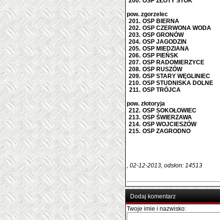
200.
OSP ZŁOTY STOK
pow. zgorzelec
201.
OSP BIERNA
202.
OSP CZERWONA WODA
203.
OSP GRONÓW
204.
OSP JAGODZIN
205.
OSP MIEDZIANA
206.
OSP PIEŃSK
207.
OSP RADOMIERZYCE
208.
OSP RUSZÓW
209.
OSP STARY WĘGLINIEC
210.
OSP STUDNISKA DOLNE
211.
OSP TRÓJCA
pow. złotoryja
212.
OSP SOKOŁOWIEC
213.
OSP ŚWIERZAWA
214.
OSP WOJCIESZÓW
215.
OSP ZAGRODNO
, 02-12-2013, odsłon: 14513
Dodaj komentarz
Twoje imie i nazwisko: