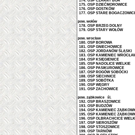
174.
OSP CZARNY BÓR
175.
OSP DZIEĆMOROWICE
176.
OSP GOSTKÓW
177.
OSP STARE BOGACZOWIC
pow. wołów
178.
OSP BRZEG DOLNY
179.
OSP STARY WOŁÓW
pow. wrocław
180.
OSP BOROWA
181.
OSP GNIECHOWICE
182.
OSP JORDANÓW ŚLĄSKI
183.
OSP KAMIENIEC WROCŁA
184.
OSP KSIĘGIENICE
185.
OSP NADOLICE WIELKIE
186.
OSP PASIKUROWICE
187.
OSP ROGÓW SOBÓCKI
188.
OSP SIECHNICE
189.
OSP SOBÓTKA
190.
OSP WĘGRY
191.
OSP ZACHOWICE
pow. ząbkowice śl.
192.
OSP BRASZOWICE
193.
OSP BUDZÓW
194.
OSP KAMIENIEC ZĄBKOWI
195.
OSP KAMIENIEC ZĄBKOWI
196.
OSP OLBRACHCICE WIELK
197.
OSP SIEROSZÓW
198.
OSP STOSZOWICE
199.
OSP TARNÓW