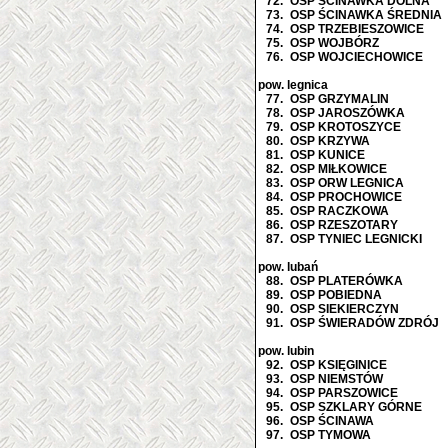
72.
OSP ŚCINAWKA DOLNA
73.
OSP ŚCINAWKA ŚREDNIA
74.
OSP TRZEBIESZOWICE
75.
OSP WOJBÓRZ
76.
OSP WOJCIECHOWICE
pow. legnica
77.
OSP GRZYMALIN
78.
OSP JAROSZÓWKA
79.
OSP KROTOSZYCE
80.
OSP KRZYWA
81.
OSP KUNICE
82.
OSP MIŁKOWICE
83.
OSP ORW LEGNICA
84.
OSP PROCHOWICE
85.
OSP RACZKOWA
86.
OSP RZESZOTARY
87.
OSP TYNIEC LEGNICKI
pow. lubań
88.
OSP PLATERÓWKA
89.
OSP POBIEDNA
90.
OSP SIEKIERCZYN
91.
OSP ŚWIERADÓW ZDRÓJ
pow. lubin
92.
OSP KSIĘGINICE
93.
OSP NIEMSTÓW
94.
OSP PARSZOWICE
95.
OSP SZKLARY GÓRNE
96.
OSP ŚCINAWA
97.
OSP TYMOWA