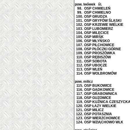
pow. lwówek śl.
98.
OSP CHMIELEŃ
99.
OSP CHMIELNO
100.
OSP GRUDZA
101.
OSP GRYFÓW ŚLĄSKI
102.
OSP KRZEWIE WIELKIE
103.
OSP LUBOMIERZ
104.
OSP MILĘCICE
105.
OSP MIRSK
106.
OSP MŁYŃSKO
107.
OSP PILCHOWICE
108.
OSP PŁÓCZKI GÓRNE
109.
OSP PROSZÓWKA
110.
OSP RĘBISZÓW
111.
OSP SOBOTA
112.
OSP UBOCZE
113.
OSP WLEŃ
114.
OSP WOLBROMÓW
pow. milicz
115.
OSP BUKOWICE
116.
OSP GĄDKOWICE
117.
OSP GRABOWNICA
118.
OSP GUZOWICE
119.
OSP KUŹNICA CZESZYCK
120.
OSP ŁAZY WIELKIE
121.
OSP MILICZ
122.
OSP POTASZNIA
123.
OSP WIERZCHOWICE
124.
OSP WZIĄCHOWO WLK