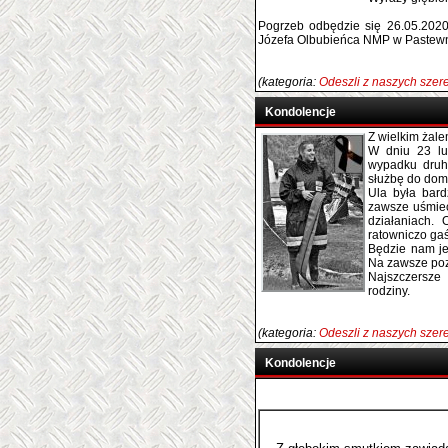
Pogrzeb odbędzie się 26.05.2020 
Józefa Olbubieńca NMP w Pastewn
(kategoria:
Odeszli z naszych sze
Kondolencje
Z wielkim żal
W dniu 23 lut
wypadku druh
służbę do dom
Ula była bar
zawsze uśmiec
działaniach.
ratowniczo ga
Będzie nam j
Na zawsze poz
Najszczersze
rodziny.
(kategoria:
Odeszli z naszych sze
Kondolencje