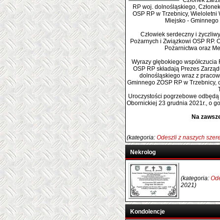
Członek Zarz
RP woj. dolnośląskiego, Człon
OSP RP w Trzebnicy, Wieloletni
Miejsko - Gminnego
Człowiek serdeczny i życzliw
Pożarnych i Związkowi OSP RP. 
Pożarnictwa oraz Me
Wyrazy głębokiego współczucia R
OSP RP składają Prezes Zarzą
dolnośląskiego wraz z pracow
Gminnego ZOSP RP w Trzebnicy, o
Uroczystości pogrzebowe odbędą s
Obornickiej 23 grudnia 2021r., o go
Na zawsze
(kategoria:
Odeszli z naszych sze
Nekrolog
(kategoria:
Ode
2021)
Kondolencje