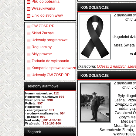
Pliki do pobrania
KONDOLENCJE
Wyszukiwarka
Z głębokim 
Linki do stron www
dniu 2
OW ZOSP RP
Skład Zarządu
długoletni dz
Uchwały programowe
Msza Święta 
Regulaminy
w d
Akty prawne
Zadania do wykonania
(kategoria:
Odeszli z naszych sze
Kampania sprawozdawcza
Uchwały OW ZOSP RP
KONDOLENCJE
Z głębokim 
Telefony alarmowe
dniu 5 
Numer ratowniczy
:
112
Były długo
Pogotowie ratunkowe:
999
Leśna. Prze
Straż pożarna:
998
Policja:
997
Związku OSP
Pogotowie:
oddany sp
- energetyczne:
991
Związkowi O
- wodno-kanalizacyjne:
994
- gazowe:
992
Złotym Me
Nad wodą:
_601-100-100
Medalem
W górach:
_601-100-300
Msza Święta 
Świeradowie-Zdroju, u
Zegarek
w dniu 10.06.