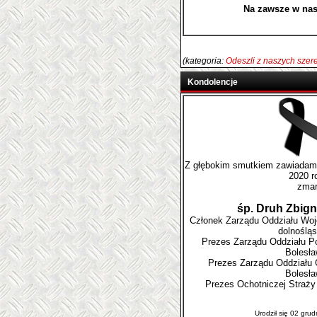
Na zawsze w nas
(kategoria:
Odeszli z naszych sze
Kondolencje
Z głębokim smutkiem zawiadami
2020 r
zmar
śp. Druh Zbig
Członek Zarządu Oddziału Wo
dolnoślą
Prezes Zarządu Oddziału 
Bolesł
Prezes Zarządu Oddział
Bolesł
Prezes Ochotniczej Straży
Urodził się 02 grud