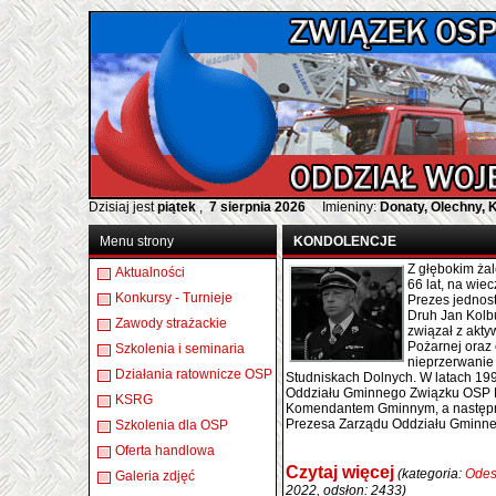
Dzisiaj jest
piątek
,
7 sierpnia 2026
Imieniny:
Donaty, Olechny, 
Menu strony
KONDOLENCJE
Z głębokim ża
Aktualności
66 lat, na wie
Konkursy - Turnieje
Prezes jednost
Druh Jan Kolbu
Zawody strażackie
związał z akty
Pożarnej oraz
Szkolenia i seminaria
nieprzerwanie 
Działania ratownicze OSP
Studniskach Dolnych. W latach 19
Oddziału Gminnego Związku OSP R
KSRG
Komendantem Gminnym, a następnie 
Prezesa Zarządu Oddziału Gminn
Szkolenia dla OSP
Oferta handlowa
Czytaj więcej
(kategoria:
Odes
Galeria zdjęć
2022, odsłon: 2433)