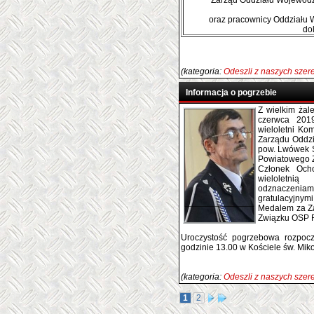
Zarząd Oddziału Wojewódz
oraz pracownicy Oddziału
do
(kategoria:
Odeszli z naszych sze
Informacja o pogrzebie
Z wielkim żal
czerwca 201
wieloletni K
Zarządu Oddz
pow. Lwówek Ś
Powiatowego 
Członek Ocho
wieloletni
odznaczenia
gratulacyjnym
Medalem za Za
Związku OSP 
Uroczystość pogrzebowa rozpoc
godzinie 13.00 w Kościele św. Mik
(kategoria:
Odeszli z naszych sze
1
2