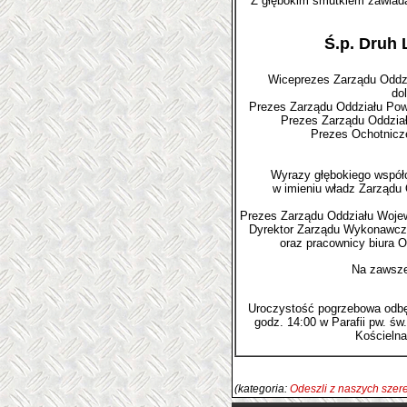
Z głębokim smutkiem zawiada
Ś.p. Druh 
Wiceprezes Zarządu Oddz
do
Prezes Zarządu Oddziału Pow
Prezes Zarządu Oddzia
Prezes Ochotnicze
Wyrazy głębokiego współc
w imieniu władz Zarządu
Prezes Zarządu Oddziału Woje
Dyrektor Zarządu Wykonawcz
oraz pracownicy biura
Na zawsze
Uroczystość pogrzebowa odbędz
godz. 14:00
w Parafii pw. św
Kościelna
(kategoria:
Odeszli z naszych sze