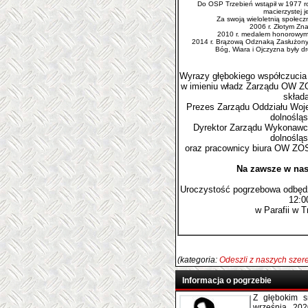
Do OSP Trzebień wstąpił w 1977 rok
macierzystej j
Za swoją wieloletnią społec
2006 r. Złotym Zn
2010 r. medalem honorowym
2014 r. Brązową Odznaką Zasłużony
Bóg, Wiara i Ojczyzna były 
Wyrazy głębokiego współczucia 
w imieniu władz Zarządu OW Z
składa
Prezes Zarządu Oddziału Wo
dolnoślą
Dyrektor Zarządu Wykonaw
dolnoślą
oraz pracownicy biura OW ZOS
Na zawsze w nas
Uroczystość pogrzebowa odbędzi
12:0
w Parafii w T
(kategoria:
Odeszli z naszych sze
Informacja o pogrzebie
Z głębokim s
września 202