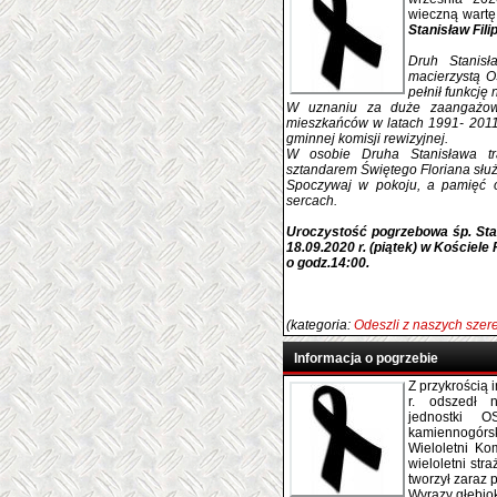
wieczną wartę
Stanisław Fili
Druh Stanis
macierzystą 
pełnił funkcję 
W uznaniu za duże zaangażow
mieszkańców w latach 1991- 201
gminnej komisji rewizyjnej.
W osobie Druha Stanisława tra
sztandarem Świętego Floriana słu
Spoczywaj w pokoju, a pamięć 
sercach.
Uroczystość pogrzebowa śp. Stan
18.09.2020 r. (piątek) w Kościele
o godz.14:00.
(kategoria:
Odeszli z naszych sze
Informacja o pogrzebie
Z przykrością 
r. odszedł 
jednostki 
kamiennogórsk
Wieloletni K
wieloletni str
tworzył zaraz 
Wyrazy głębio