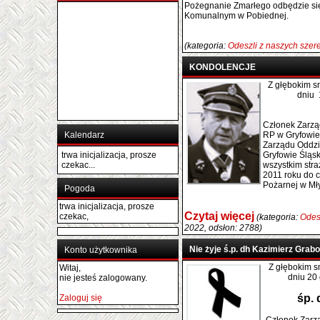
Pożegnanie Zmarłego odbędzie si
Komunalnym w Pobiednej.
(kategoria:
Odeszli z naszych sze
KONDOLENCJE
Z głębokim 
dniu 
Członek Zarzą
Kalendarz
RP w Gryfowie
Zarządu Oddz
trwa inicjalizacja, prosze
Gryfowie Śląs
czekac...
wszystkim stra
2011 roku do c
Pożarnej w Mły
Pogoda
trwa inicjalizacja, prosze
Czytaj więcej
czekac,
(kategoria:
Odes
2022, odsłon: 2788)
Nie żyje ś.p. dh Kazimierz Grab
Konto użytkownika
Z głębokim 
Witaj,
dniu 20
nie jesteś zalogowany.
śp. 
Zaloguj się