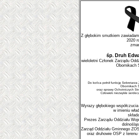
Z głębokim smutkiem zawiadami
2020 r
zmar
śp. Druh Edw
wieloletni Członek Zarządu O
Obornikach 
Do końca pełnił funkcję Sekretarz
Obornikach 
oraz sprawy Ochotniczych St
Człowiek niezwykle serdeczn
Wyrazy głębokiego współczucia 
w imieniu wła
składa
Prezes Zarządu Oddziału Wo
dolnoślą
Zarząd Oddziału Gminnego ZOS
oraz druhowie OSP z terenu