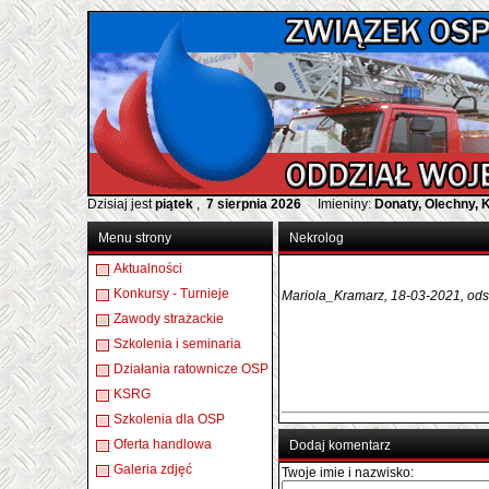
Dzisiaj jest
piątek
,
7 sierpnia 2026
Imieniny:
Donaty, Olechny, 
Menu strony
Nekrolog
Aktualności
Konkursy - Turnieje
Mariola_Kramarz, 18-03-2021, ods
Zawody strażackie
Szkolenia i seminaria
Działania ratownicze OSP
KSRG
Szkolenia dla OSP
Oferta handlowa
Dodaj komentarz
Galeria zdjęć
Twoje imie i nazwisko: