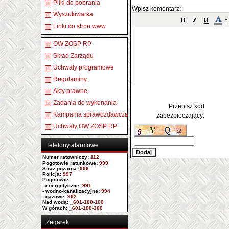
Pliki do pobrania
Wpisz komentarz:
Wyszukiwarka
Linki do stron www
OW ZOSP RP
Skład Zarządu
Uchwały programowe
Regulaminy
Akty prawne
Zadania do wykonania
Przepisz kod
Kampania sprawozdawcza
zabezpieczający:
Uchwały OW ZOSP RP
Telefony alarmowe
Numer ratowniczy
:
112
Pogotowie ratunkowe:
999
Straż pożarna:
998
Policja:
997
Pogotowie:
- energetyczne:
991
- wodno-kanalizacyjne:
994
- gazowe:
992
Nad wodą:
_601-100-100
W górach:
_601-100-300
Zegarek