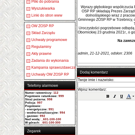
Pliki do pobrania
Wyrazy głębokiego współczucia R
Wyszukiwarka
OSP RP składają Prezes Zarzą
Linki do stron www
dolnośląskiego wraz z pracow
Gminnego ZOSP RP w Trzebnicy, o
OW ZOSP RP
Uroczystości pogrzebowe odbędą s
Obornickiej 23 grudnia 2021r., o go
Skład Zarządu
Uchwały programowe
Na zawsze
Regulaminy
admin, 21-12-2021, odsłon: 2306
Akty prawne
Zadania do wykonania
Kampania sprawozdawcza
Dodaj komentarz
Uchwały OW ZOSP RP
Twoje imie i nazwisko:
Telefony alarmowe
Wpisz komentarz:
Numer ratowniczy
:
112
Pogotowie ratunkowe:
999
Straż pożarna:
998
Policja:
997
Pogotowie:
- energetyczne:
991
- wodno-kanalizacyjne:
994
- gazowe:
992
Nad wodą:
_601-100-100
W górach:
_601-100-300
Zegarek