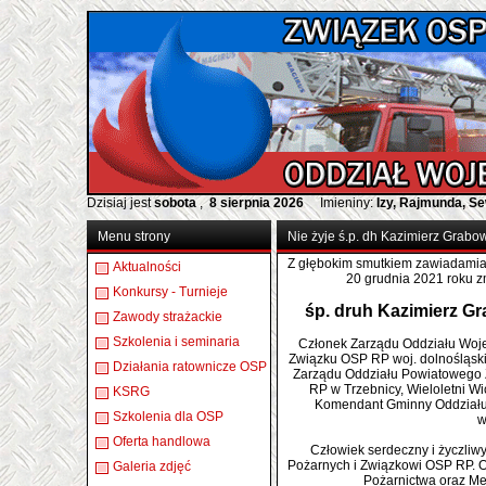
Dzisiaj jest
sobota
,
8 sierpnia 2026
Imieniny:
Izy, Rajmunda, S
Menu strony
Nie żyje ś.p. dh Kazimierz Grabo
Z głębokim smutkiem zawiadamia
Aktualności
20 grudnia 2021 roku z
Konkursy - Turnieje
śp. druh Kazimierz G
Zawody strażackie
Szkolenia i seminaria
Członek Zarządu Oddziału Wo
Związku OSP RP woj. dolnośląsk
Działania ratownicze OSP
Zarządu Oddziału Powiatowego
RP w Trzebnicy, Wieloletni Wi
KSRG
Komendant Gminny Oddziału
Szkolenia dla OSP
w
Oferta handlowa
Człowiek serdeczny i życzliw
Pożarnych i Związkowi OSP RP. 
Galeria zdjęć
Pożarnictwa oraz Me