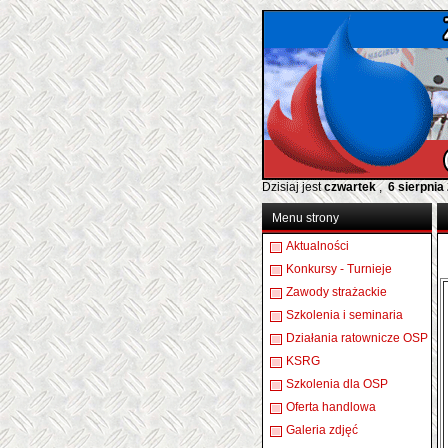
Dzisiaj jest
czwartek
,
6 sierpnia
Menu strony
Aktualności
Konkursy - Turnieje
Zawody strażackie
Szkolenia i seminaria
Działania ratownicze OSP
KSRG
Szkolenia dla OSP
Oferta handlowa
Galeria zdjęć