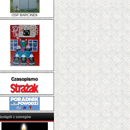
OSP BARCINEK
ystąpili z szeregów