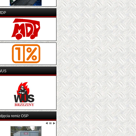
MDP
WUS
djęcia remiz OSP