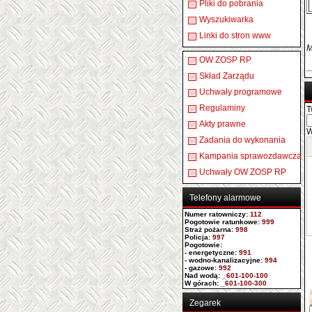
Pliki do pobrania
Wyszukiwarka
Linki do stron www
M
OW ZOSP RP
Skład Zarządu
Uchwały programowe
Regulaminy
T
Akty prawne
W
Zadania do wykonania
Kampania sprawozdawcza
Uchwały OW ZOSP RP
Telefony alarmowe
Numer ratowniczy
:
112
Pogotowie ratunkowe:
999
Straż pożarna:
998
Policja:
997
Pogotowie:
- energetyczne:
991
- wodno-kanalizacyjne:
994
- gazowe:
992
Nad wodą:
_601-100-100
W górach:
_601-100-300
Zegarek