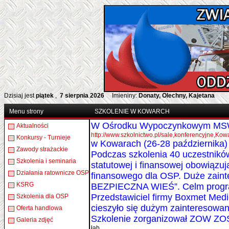
Dzisiaj jest
piątek
,
7 sierpnia 2026
Imieniny:
Donaty, Olechny, Kajetana
Menu strony
SZKOLENIE W KOWARCH
W Ośrodku Wypoczynkowym M
Aktualności
http://www.szkolnictwo.pl/sale,konferenc
Konkursy - Turnieje
w Kowarach (26-28 października
Zawody strażackie
Podczas szkolenia 40 uczestników
Szkolenia i seminaria
statutowej i finansowej obowiązu
Działania ratownicze OSP
finansowego dla OSP. Duże zaint
KSRG
BEZPIECZNA WIEŚ”. Celm programu
Przedstawiciel firmy Boxmet Medic
Szkolenia dla OSP
cieszyło się dużym zainteresowan
Oferta handlowa
Szkolenie zorganizował ZOW ZO
Galeria zdjęć
łab.