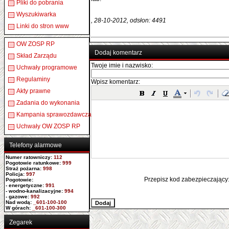
Pliki do pobrania
Wyszukiwarka
, 28-10-2012, odsłon: 4491
Linki do stron www
OW ZOSP RP
Dodaj komentarz
Skład Zarządu
Twoje imie i nazwisko:
Uchwały programowe
Regulaminy
Wpisz komentarz:
Akty prawne
Zadania do wykonania
Kampania sprawozdawcza
Uchwały OW ZOSP RP
Telefony alarmowe
Numer ratowniczy
:
112
Pogotowie ratunkowe:
999
Straż pożarna:
998
Policja:
997
Przepisz kod zabezpieczający
Pogotowie:
- energetyczne:
991
- wodno-kanalizacyjne:
994
- gazowe:
992
Nad wodą:
_601-100-100
W górach:
_601-100-300
Zegarek