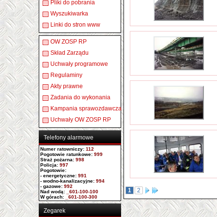
Pliki do pobrania
Wyszukiwarka
Linki do stron www
OW ZOSP RP
Skład Zarządu
Uchwały programowe
Regulaminy
Akty prawne
Zadania do wykonania
Kampania sprawozdawcza
Uchwały OW ZOSP RP
Telefony alarmowe
Numer ratowniczy
:
112
Pogotowie ratunkowe:
999
Straż pożarna:
998
Policja:
997
Pogotowie:
- energetyczne:
991
- wodno-kanalizacyjne:
994
- gazowe:
992
1
2
Nad wodą:
_601-100-100
W górach:
_601-100-300
Zegarek