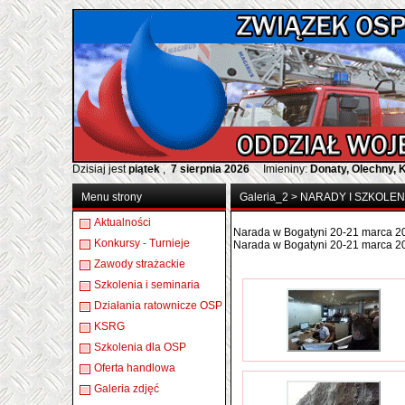
Dzisiaj jest
piątek
,
7 sierpnia 2026
Imieniny:
Donaty, Olechny, 
Menu strony
Galeria_2
>
NARADY I SZKOLEN
Aktualności
Narada w Bogatyni 20-21 marca 2
Konkursy - Turnieje
Narada w Bogatyni 20-21 marca 2
Zawody strażackie
Szkolenia i seminaria
Działania ratownicze OSP
KSRG
Szkolenia dla OSP
Oferta handlowa
Galeria zdjęć