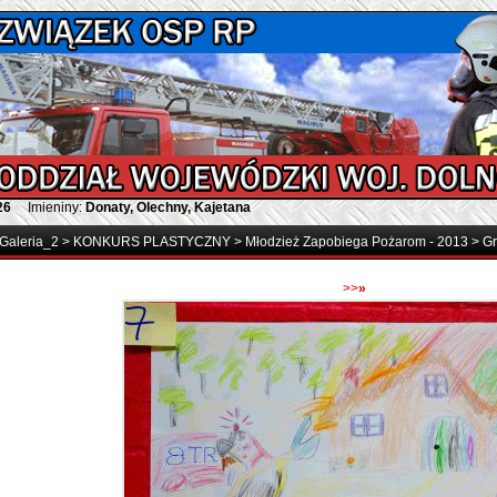
26
Imieniny:
Donaty, Olechny, Kajetana
Galeria_2
>
KONKURS PLASTYCZNY
>
Młodzież Zapobiega Pożarom - 2013
>
Gr
>>
»