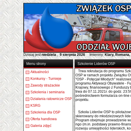
Dzisiaj jest
niedziela
,
9 sierpnia 2026
Imieniny:
Klary, Romana,
Menu strony
Szkolenie Liderów OSP
Trwa rekrutacja do programu Szk
Aktualności
OSP w ramach projektu Związku O
Konkursy - Turnieje
"OSP - Potęcjał Młodych" realizowa
programu Aktywacji Obywatele - F
Zawody strażackie
Krajowy, finansowego z Funduszy
trwa do 07.11.2021r. do godz. 23:5
Szkolenia i seminaria
pośrednictwem formularza on-line 
Działania ratownicze OSP
projektu.
KSRG
Szkoła Liderów OSP to pilotażow
Szkolenia dla OSP
skierowany do młodzieżowych lide
Oferta handlowa
Program obejmuje prowadzenie war
ngo (m.in. podstawy prawno-finan
Galeria zdjęć
rozwoju umiejętności liderskich, k