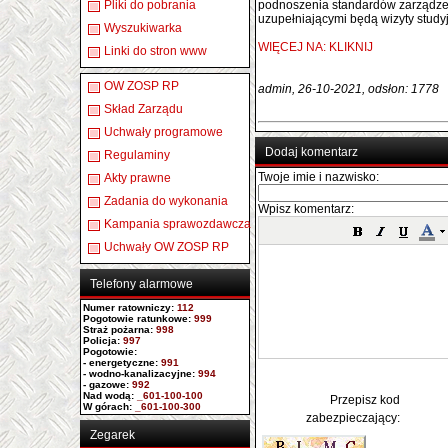
Pliki do pobrania
podnoszenia standardów zarządzenia
uzupełniającymi będą wizyty study
Wyszukiwarka
WIĘCEJ NA: KLIKNIJ
Linki do stron www
OW ZOSP RP
admin, 26-10-2021, odsłon: 1778
Skład Zarządu
Uchwały programowe
Dodaj komentarz
Regulaminy
Twoje imie i nazwisko:
Akty prawne
Zadania do wykonania
Wpisz komentarz:
Kampania sprawozdawcza
Uchwały OW ZOSP RP
Telefony alarmowe
Numer ratowniczy
:
112
Pogotowie ratunkowe:
999
Straż pożarna:
998
Policja:
997
Pogotowie:
- energetyczne:
991
- wodno-kanalizacyjne:
994
- gazowe:
992
Nad wodą:
_601-100-100
Przepisz kod
W górach:
_601-100-300
zabezpieczający:
Zegarek