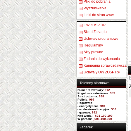
Pliki do pobrania
Wyszukiwarka
Linki do stron www
OW ZOSP RP
Skład Zarządu
Uchwały programowe
Regulaminy
Akty prawne
Zadania do wykonania
Kampania sprawozdawcza
Uchwały OW ZOSP RP
T
Telefony alarmowe
W
Numer ratowniczy
:
112
Pogotowie ratunkowe:
999
Straż pożarna:
998
Policja:
997
Pogotowie:
- energetyczne:
991
- wodno-kanalizacyjne:
994
- gazowe:
992
Nad wodą:
_601-100-100
W górach:
_601-100-300
Zegarek