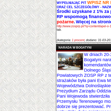
WPISZ
NR 
WYPEŁNIAJĄC PIT
ORAZ CEL SZCZEGÓŁÓWY - NAZW
Środki uzyskane z 1% za
RP wspomogą finansow
pożarne
.
Więcej na stron
http://www.zosprp.pl/?q=content/apel-o
łab.
(kategoria:
1 procent
, dodano: 31-03-20
NARADA W BOGATYNI
W dniach 20-
Bogatyni nar
komendantów 
Dolnego Śląs
Powiatowych ZOSP RP z t
strażaków była pani Ewa
Województwa Dolnośląskieg
Prezydium Zarządu Oddzi
Pani Wojewoda stwierdziła 
Przemysłu Terenowego moż
dobrze się prezentować. 