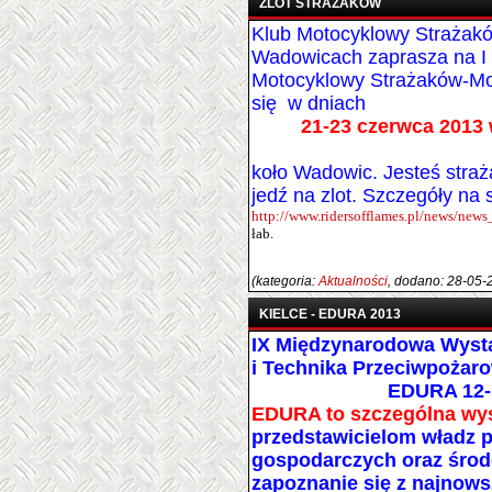
ZLOT STRAŻAKÓW
Klub Motocyklowy Strażakó
Wadowicach zaprasza na I 
Motocyklowy Strażaków-Mot
się w dni
21-23 czerwca 2013
koło Wadowic. Jesteś straż
jedź na zlot. Szczegóły na s
http://www.ridersofflames.pl/news/news
łab.
(kategoria:
Aktualności
, dodano: 28-05-
KIELCE - EDURA 2013
IX Międzynarodowa Wyst
i Technika Przeciwpożar
EDURA 12-
EDURA to szczególna wy
przedstawicielom władz
gospodarczych oraz środ
zapoznanie się z najnows