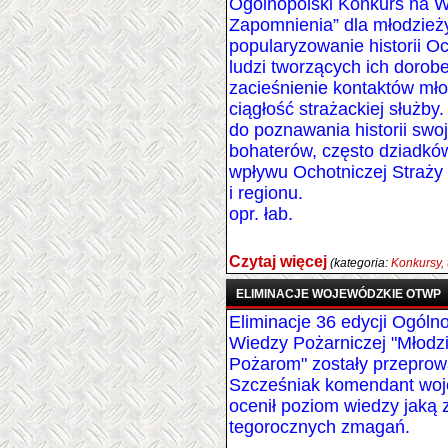
Ogólnopolski Konkurs na W
Zapomnienia” dla młodzież
popularyzowanie historii O
ludzi tworzących ich dorobe
zacieśnienie kontaktów mło
ciągłość strażackiej służb
do poznawania historii swoj
bohaterów, często dziadkó
wpływu Ochotniczej Straży
i regionu.
opr. łab.
Czytaj więcej
(kategoria:
Konkursy, 
ELIMINACJE WOJEWÓDZKIE OTWP
Eliminacje 36 edycji Ogóln
Wiedzy Pożarniczej "Młodz
Pożarom" zostały przepro
Szcześniak komendant wo
ocenił poziom wiedzy jaką 
tegorocznych zmagań.