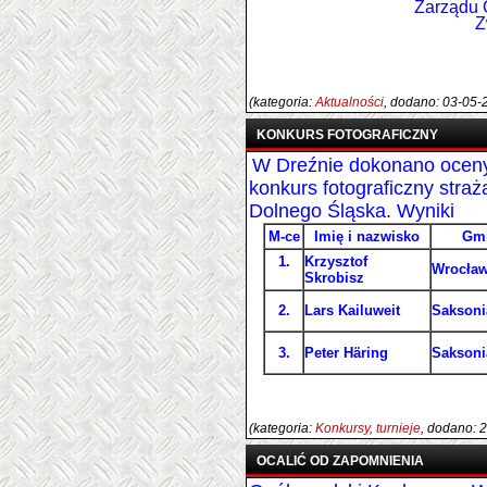
Zarządu Oddziału
Związku O
(kategoria:
Aktualności
, dodano: 03-05-
KONKURS FOTOGRAFICZNY
W Dreźnie dokonano oceny
konkurs fotograficzny straż
Dolnego Śląska. Wyniki
M-ce
Imię i nazwisko
Gm
1.
Krzysztof
Wrocła
Skrobisz
2.
Lars Kailuweit
Saksoni
3.
Peter Häring
Saksoni
(kategoria:
Konkursy, turnieje
, dodano: 
OCALIĆ OD ZAPOMNIENIA