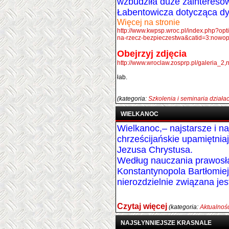
wzbudziła duże zainteresow
Łabentowicza dotycząca dys
Więcej na stronie
http://www.kwpsp.wroc.pl/index.php?op
na-rzecz-bezpieczestwa&catid=3:nowop
Obejrzyj zdjęcia
http://www.wroclaw.zosprp.pl/galeria
łab.
(kategoria:
Szkolenia i seminaria dział
WIELKANOC
Wielkanoc,– najstarsze i n
chrześcijańskie upamiętni
Jezusa Chrystusa.
Według nauczania prawosł
Konstantynopola Bartłomie
nierozdzielnie związana je
Czytaj więcej
(kategoria:
Aktualnoś
NAJSŁYNNIEJSZE KRASNALE