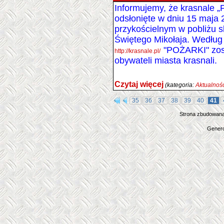
Informujemy, że krasnale „
odsłonięte w dniu 15 maja 
przykościelnym w pobliżu s
Świętego Mikołaja. Według i
"POŻARKI"
zos
http://krasnale.pl/
obywateli miasta krasnali.
Czytaj więcej
(kategoria:
Aktualnoś
35
36
37
38
39
40
41
Strona zbudowana
Genero