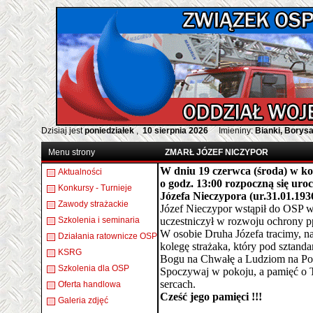
Dzisiaj jest
poniedziałek
,
10 sierpnia 2026
Imieniny:
Bianki, Borys
Menu strony
ZMARŁ JÓZEF NICZYPOR
W dniu 19 czerwca (środa) w koś
Aktualności
o godz. 13:00 rozpoczną się ur
Konkursy - Turnieje
Józefa Nieczypora (ur.31.01.193
Zawody strażackie
Józef Nieczypor wstąpił do OSP w
Szkolenia i seminaria
uczestniczył w rozwoju ochrony pp
W osobie Druha Józefa tracimy, n
Działania ratownicze OSP
kolegę strażaka, który pod sztanda
KSRG
Bogu na Chwałę a Ludziom na Po
Szkolenia dla OSP
Spoczywaj w pokoju, a pamięć o 
sercach.
Oferta handlowa
Cześć jego pamięci !!!
Galeria zdjęć