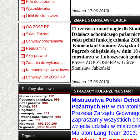
Pliki do pobrania
Wyszukiwarka
(dodano: 17-06-2013)
Linki do stron www
ZMARŁ STANISŁAW FILABER
OW ZOSP RP
17 czerwca zmarł nagle dh Stanis
Działacz ochotniczego pożarnic
Skład Zarządu
roku pełnił funkcję członka Z
Uchwały programowe
Komendant Gminny Związku OS
Regulaminy
Pogrzeb odbędzie się w dniu 18 
Akty prawne
cmentarzu w Luboszycach gmin
Prezes ZOP ZOSP RP w Górze
Zadania do wykonania
Stanisław Jabłoński
Kampania sprawozdawcza
Uchwały OW ZOSP RP
(dodano: 17-06-2013)
Telefony alarmowe
STRAŻACY KOLARZE NA START
Numer ratowniczy
:
112
Mistrzostwa Polski Ochot
Pogotowie ratunkowe:
999
Straż pożarna:
998
Pożarnych RP
w maraton
Policja:
997
Pogotowie:
Prezesa Zarządu Główne
- energetyczne:
991
- wodno-kanalizacyjne:
994
Zapraszamy wszystkich chę
- gazowe:
992
Nad wodą:
_601-100-100
wzięcia udziału w mistrzos
W górach:
_601-100-300
Maraton Lang Team 2013.
Zegarek