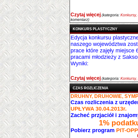
Czytaj więcej
(kategoria:
Konkursy, 
komentarz)
KONKURS PLASTYCZNY
Edycja konkursu plastyczn
naszego województwa zosta
prace które zajęły miejsce
pracami młodzieży z Sakson
Wyniki:
Czytaj więcej
(kategoria:
Konkursy, 
CZAS ROZLICZENIA
DRUHNY, DRUHOWIE, SYM
Czas rozliczenia z urzę
UPŁYWA 30.04.2013r.
Zacheć przjaciół i znajo
1% podatk
Pobierz program
PIT-OPP