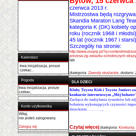
Bytów, 15 czerwca 
czerwca 2013 r.
Mistrzostwa będą rozgrywa
Skandia Maraton Lang Tea
kategoria K (DK) kobiety o
roku (rocznik 1968 i młods
45 lat (rocznik 1967 i starsi
Szczegóły na stronie:
http://www.zosprp.pl/?q=content/mistrz
prezesa-zg-zwiazku-ochotniczych-straz
Kalendarz
łab.
trwa inicjalizacja, prosze
czekac...
(kategoria:
Zawody strażackie
, dodano:
Pogoda
DLA DZIECI
trwa inicjalizacja, prosze
Kluby Toyota Kids i Toyota Juniors za
czekac,
konkursie internetowym ,,Mój bohater
Zachęca do nadsyłania rysunków lub zd
bohatera wykonujących czynności impon
Konto użytkownika
dzieckiem…………,
Witaj,
nie jesteś zalogowany.
Zaloguj się
Czytaj więcej
(kategoria:
Konkursy, 