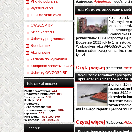
Pliki do pobrania
(kategoria:
Aktualności
, dodano: 1
Wyszukiwarka
WFOŚiGW we Wrocławiu: Nabór
Linki do stron www
Kolejne budyn
Pożarnych w r
OW ZOSP RP
termomoderniz
realizowanego
Skład Zarządu
Środowiska i 
poniedziałek 11.04 rozpoczął się 
Uchwały programowe
Budżet na 2022 rok to 1 mln złotyc
Regulaminy
W ubiegłym roku WFOŚiGW we Wroc
termomodernizację strażackich re
Akty prawne
tys. zł.
Zadania do wykonania
Kampania sprawozdawcza
Czytaj więcej
(kategoria:
Aktu
Uchwały OW ZOSP RP
Wydłużenie terminów sporządzen
sprawozdania finansowego za 20
Telefony alarmowe
Z dniem 10 ma
rozporządzeni
Numer ratowniczy
:
112
marca 2022 r.
Pogotowie ratunkowe:
999
określenia in
Straż pożarna:
998
Policja:
997
zakresie ewid
Pogotowie:
zatwierdzenia
- energetyczne:
991
właściwego rejestru, jednostki lu
- wodno-kanalizacyjne:
994
- gazowe:
992
Nad wodą:
_601-100-100
W górach:
_601-100-300
Czytaj więcej
(kategoria:
Aktu
Zegarek
Pomoc humanitarna dla uchodź