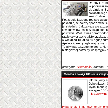
Druhny i Druh
W poczuciu so
ukraińskim i t
zwracam się d
krwi. Codzienn
Potrzebują każdego rodzaju wspa
pokazuje, że należy spodziewać s
jej składniki. Jak zawsze ale szc
krwiodawców jest niezastąpiona. M
potrzebie. Wielu z nas oprócz odpo
ratuje czyjeś życie także przekazu
w wieku od 18 lat do 65 będąc zdr
Apeluje i proszę: zgłaszajmy się d
Tętni w nas szczególne dobro. Ho
historycznej potrzeby wesprzyjmy 
(kategoria:
Aktualności
, dodano: 1
Moneta z okazji 100-lecia Zwią
Informujemy, ż
Ochotniczych 
wydał monetę 
emisyjna 150 zł
https://www.n
f=/banknoty_i_monety/monety_oko