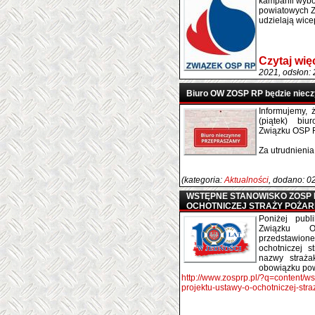
kampanii wybo
powiatowych Z
udzielają wic
Czytaj wię
2021, odsłon:
Biuro OW ZOSP RP będzie niec
Informujemy, 
(piątek) biu
Związku OSP R
Za utrudnieni
(kategoria:
Aktualności
, dodano: 0
WSTĘPNE STANOWISKO ZOSP 
OCHOTNICZEJ STRAŻY POŻA
Poniżej publ
Związku
przedstawion
ochotniczej 
nazwy straża
obowiązku powo
http://www.zosprp.pl/?q=content/w
projektu-ustawy-o-ochotniczej-stra