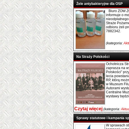
Żele antybakteryjne dla OSP
Biuro ZOW Z
informuje o mo
nieodpłatnego 
Straże Pożarn
odbioru żeli p
7882342.
(kategoria:
Akt
Na Straży Polskości
Ochotnicza St
zaprasza na wy
Polskości” prz
lecia powstan
RP, którą możn
w Muzeum Filu
Autorami wysta
Centralne Muz
wystawy będzi
Czytaj więcej
(kategoria:
Aktu
Sprawy statutowe i kampania 
W sprawach st