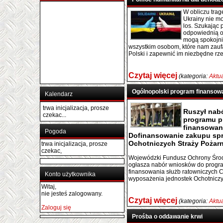
W obliczu trage
Ukrainy nie m
los. Szukając
odpowiednią o
mogą spokojnie
wszystkim osobom, które nam zaufa
Polski i zapewnić im niezbędne rze
Czytaj więcej
(kategoria:
Aktu
Ogólnopolski program finansowa
Kalendarz
trwa inicjalizacja, prosze
Ruszył nab
czekac...
programu p
finansowani
Pogoda
Dofinansowanie zakupu spr
Ochotniczych Straży Pożar
trwa inicjalizacja, prosze
czekac,
Wojewódzki Fundusz Ochrony Środ
ogłasza nabór wniosków do progra
finansowania służb ratowniczych C
Konto użytkownika
wyposażenia jednostek Ochotniczy
Witaj,
nie jesteś zalogowany.
Czytaj więcej
(kategoria:
Aktu
Zaloguj się
Prośba o oddawanie krwi