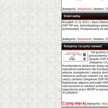
(kategoria:
Aktualności
, dodano: 1
Dzień wolny
W piątek 12.11.2021 r. biuro Odd
OSP RP woj. dolnośląskiego będz
poniedziałek. Przepraszamy za utr
(kategoria:
Aktualności
, dodano: 1
Ratujemy i uczymy ratować
Od grudnia 20
porozumienia 
Związku OSP R
„Ratujemy i Uc
Koordynatorzy doskonale zdają sob
naturalnym partnerem dla Fundacji
właśnie umiejętności i wiedza dr
młodzieży podczas szkoleń czy sp
zależy zarówno Związkowi OSP RP 
Najbardziej aktywne jednostki OSP
nauczycielom w szkołach podstawo
nagrodzone przez WOŚP w specjal
"FLORIANY".
Czytaj więcej
(kategoria:
Aktu