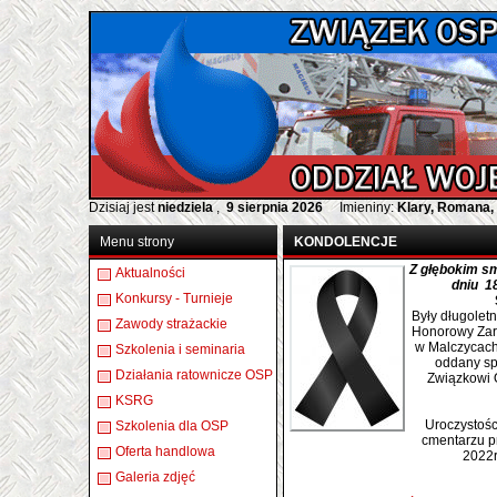
Dzisiaj jest
niedziela
,
9 sierpnia 2026
Imieniny:
Klary, Romana,
Menu strony
KONDOLENCJE
Z głębokim s
Aktualności
dniu 1
Konkursy - Turnieje
Były długolet
Zawody strażackie
Honorowy Zar
w Malczycach,
Szkolenia i seminaria
oddany sp
Działania ratownicze OSP
Związkowi 
KSRG
Uroczystośc
Szkolenia dla OSP
cmentarzu p
Oferta handlowa
2022r
Galeria zdjęć