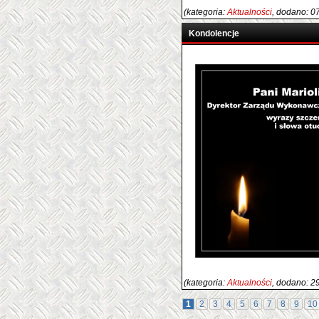
(kategoria:
Aktualności
, dodano: 0
Kondolencje
(kategoria:
Aktualności
, dodano: 2
1
2
3
4
5
6
7
8
9
10