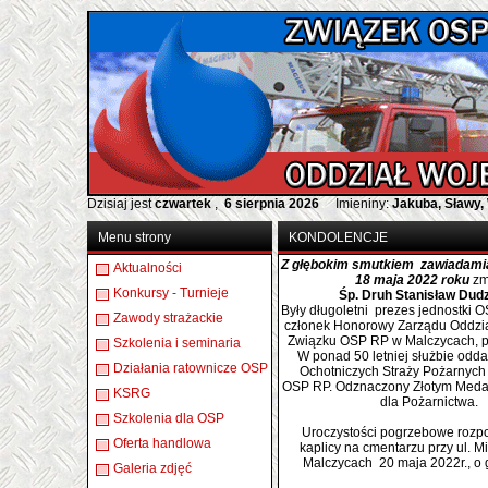
Dzisiaj jest
czwartek
,
6 sierpnia 2026
Imieniny:
Jakuba, Sławy,
Menu strony
KONDOLENCJE
Z głębokim smutkiem zawiadamia
Aktualności
18 maja 2022 roku
zm
Konkursy - Turnieje
Śp. Druh Stanisław Dudz
Były długoletni prezes jednostki
Zawody strażackie
członek Honorowy Zarządu Oddzi
Związku OSP RP w Malczycach, po
Szkolenia i seminaria
W ponad 50 letniej służbie od
Działania ratownicze OSP
Ochotniczych Straży Pożarnych
OSP RP. Odznaczony Złotym Meda
KSRG
dla Pożarnictwa.
Szkolenia dla OSP
Uroczystości pogrzebowe rozp
Oferta handlowa
kaplicy na cmentarzu przy ul. M
Malczycach 20 maja 2022r., o 
Galeria zdjęć