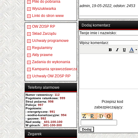
Pliki do pobrania
admin, 19-05-2022, odsłon: 2453
Wyszukiwarka
Linki do stron www
Dodaj komentarz
OW ZOSP RP
Twoje imie i nazwisko:
Skład Zarządu
Uchwały programowe
Wpisz komentarz:
Regulaminy
Akty prawne
Zadania do wykonania
Kampania sprawozdawcza
Uchwały OW ZOSP RP
Telefony alarmowe
Numer ratowniczy
:
112
Pogotowie ratunkowe:
999
Przepisz kod
Straż pożarna:
998
Policja:
997
zabezpieczający:
Pogotowie:
- energetyczne:
991
- wodno-kanalizacyjne:
994
- gazowe:
992
Nad wodą:
_601-100-100
W górach:
_601-100-300
Zegarek