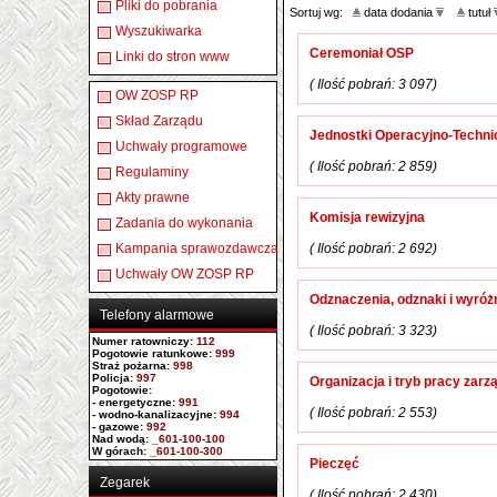
Pliki do pobrania
Sortuj wg:
data dodania
tutuł
Wyszukiwarka
Ceremoniał OSP
Linki do stron www
( Ilość pobrań: 3 097)
OW ZOSP RP
Skład Zarządu
Jednostki Operacyjno-Techni
Uchwały programowe
( Ilość pobrań: 2 859)
Regulaminy
Akty prawne
Komisja rewizyjna
Zadania do wykonania
Kampania sprawozdawcza
( Ilość pobrań: 2 692)
Uchwały OW ZOSP RP
Odznaczenia, odznaki i wyróż
Telefony alarmowe
( Ilość pobrań: 3 323)
Numer ratowniczy
:
112
Pogotowie ratunkowe:
999
Straż pożarna:
998
Policja:
997
Organizacja i tryb pracy za
Pogotowie:
- energetyczne:
991
( Ilość pobrań: 2 553)
- wodno-kanalizacyjne:
994
- gazowe:
992
Nad wodą:
_601-100-100
W górach:
_601-100-300
Pieczęć
Zegarek
( Ilość pobrań: 2 430)