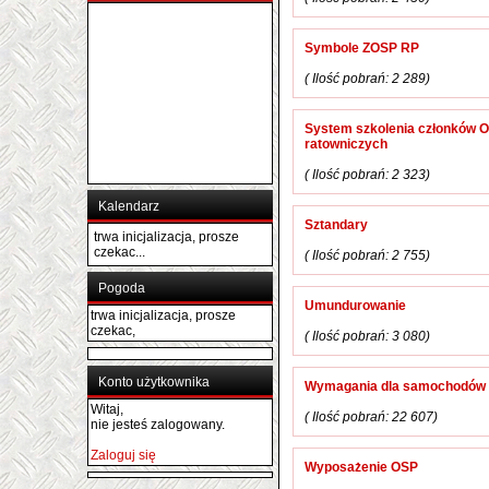
Symbole ZOSP RP
( Ilość pobrań: 2 289)
System szkolenia członków OS
ratowniczych
( Ilość pobrań: 2 323)
Kalendarz
Sztandary
trwa inicjalizacja, prosze
czekac...
( Ilość pobrań: 2 755)
Pogoda
Umundurowanie
trwa inicjalizacja, prosze
czekac,
( Ilość pobrań: 3 080)
Konto użytkownika
Wymagania dla samochodów
Witaj,
( Ilość pobrań: 22 607)
nie jesteś zalogowany.
Zaloguj się
Wyposażenie OSP