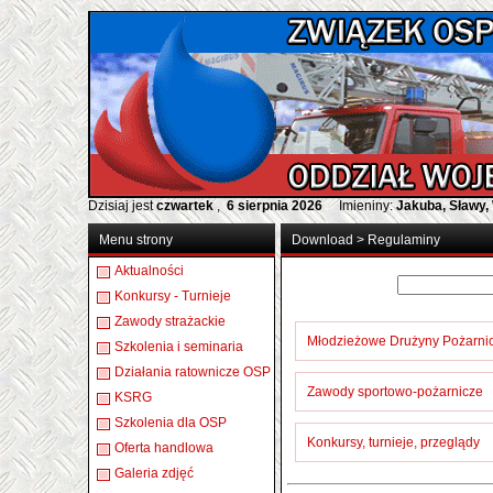
Dzisiaj jest
czwartek
,
6 sierpnia 2026
Imieniny:
Jakuba, Sławy,
Menu strony
Download
>
Regulaminy
Aktualności
Konkursy - Turnieje
Zawody strażackie
Młodzieżowe Drużyny Pożarni
Szkolenia i seminaria
Działania ratownicze OSP
Zawody sportowo-pożarnicze
KSRG
Szkolenia dla OSP
Konkursy, turnieje, przeglądy
Oferta handlowa
Galeria zdjęć