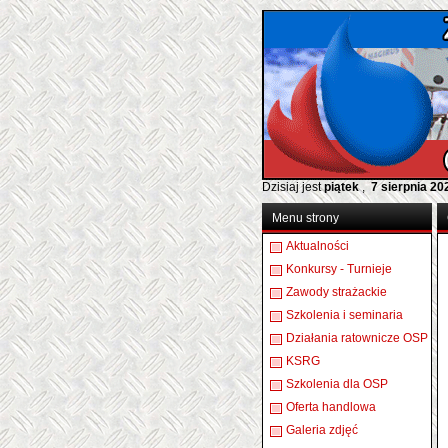
Dzisiaj jest
piątek
,
7 sierpnia 20
Menu strony
Aktualności
Konkursy - Turnieje
Zawody strażackie
Szkolenia i seminaria
Działania ratownicze OSP
KSRG
Szkolenia dla OSP
Oferta handlowa
Galeria zdjęć