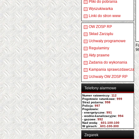
Pliki do pobrania
Wyszukiwarka
Linki do stron www
OW ZOSP RP
Skład Zarządu
Uchwały programowe
Fa
Regulaminy
9
Akty prawne
Zadania do wykonania
Kampania sprawozdawcza
Uchwały OW ZOSP RP
Telefony alarmowe
Numer ratowniczy
:
112
Pogotowie ratunkowe:
999
Straż pożarna:
998
Policja:
997
Pogotowie:
- energetyczne:
991
- wodno-kanalizacyjne:
994
- gazowe:
992
Nad wodą:
_601-100-100
W górach:
_601-100-300
Zegarek