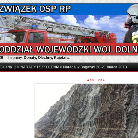
26
Imieniny:
Donaty, Olechny, Kajetana
Galeria_2
>
NARADY I SZKOLENIA
>
Narada w Bogatyni 20-21 marca 2013
«
<<
>>
»