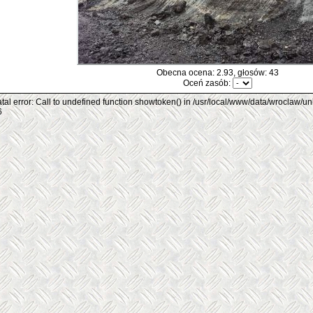
Obecna ocena: 2.93, głosów: 43
Oceń zasób:
tal error: Call to undefined function showtoken() in /usr/local/www/data/wroclaw/un
6