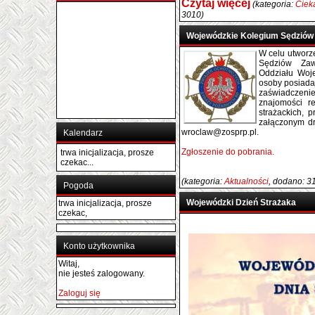
Czytaj więcej
(kategoria:
Ciek
3010)
Wojewódzkie Kolegium Sędziów
W celu utworz
Sędziów Zaw
Oddziału Woj
osoby posiada
zaświadcze
znajomości r
strażackich, 
załączonym d
wroclaw@zosprp.pl.
Kalendarz
Zgłoszenie do pobrania.
trwa inicjalizacja, prosze
czekac...
(kategoria:
Aktualności
, dodano: 3
Pogoda
Wojewódzki Dzień Strażaka
trwa inicjalizacja, prosze
czekac,
Konto użytkownika
Witaj,
nie jesteś zalogowany.
Zaloguj się