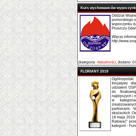
Kurs wychowawców wypoczynku 
Oddział Woje
pomorskiego 
wypoczynku dzi
Pruszczu Gdań
Więcej informac
http://www.zos
(kategoria:
Aktualności
, dodano: 0
FLORIANY 2019
Ogólnopols
Inicjatywy d
udziałem OSP
do finałoweg
najlepszych i
w kategori
zrealizowan
partnerami. 
strażackich O
18 maja 2019 r
Ratować” prze
kategorii - Fu