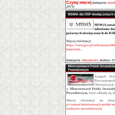
Czytaj więcej
(kategoria:
Konku
2475)
MSWiA dla OSP niewłączonych
MSWiA zatwier
udzielania do
pożarnych niewłączonych do KS
Więcej informacji:
https://www.gov.pl/web/mswia/444
krajowym-...
(kategoria:
Aktualności
, dodano: 0
Mistrzostwach Polski Strażakó
Powodziowym
Związek Ocho
Rzeczypospoli
Ochotnicz
w
Mistrzostwach Polski Straża
Powodziowym,
które odbędą się 2
Więcej informacji na stro
q=content/mistrzostwach-polski-s
wodnym-i-powodziowym