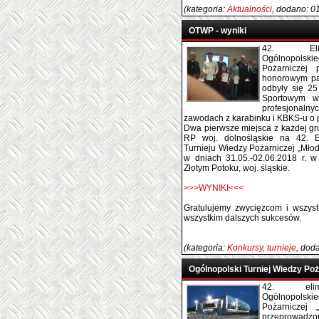
(kategoria:
Aktualności
, dodano: 0
OTWP - wyniki
42. Elim
Ogólnopols
Pożarniczej
honorowym pa
odbyły się 2
Sportowym w
profesjonalnyc
zawodach z karabinku i KBKS-u o 
Dwa pierwsze miejsca z każdej g
RP woj. dolnośląskie na 42. E
Turnieju Wiedzy Pożarniczej „Mło
w dniach 31.05.-02.06.2018 r. 
Złotym Potoku, woj. śląskie.
>>>WYNIKI<<<
Gratulujemy zwycięzcom i wszyst
wszystkim dalszych sukcesów.
(kategoria:
Konkursy, turnieje
, dod
Ogólnopolski Turniej Wiedzy Poż
42. elimi
Ogólnopols
Pożarniczej
przeprowad