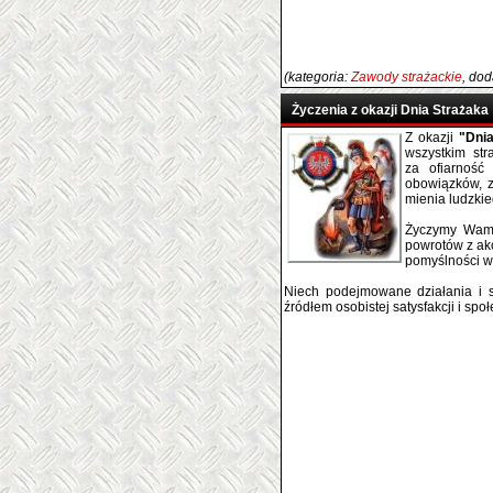
(kategoria:
Zawody strażackie
, do
Życzenia z okazji Dnia Strażaka
Z okazji
"Dnia
wszystkim st
za ofiarność
obowiązków,
mienia ludzkie
Życzymy Wam 
powrotów z akc
pomyślności w
Niech podejmowane działania i 
źródłem osobistej satysfakcji i sp
Prezes 
Oddziału Wojew
woj. doln
Ryszard
Praco
Oddziału Woje
woj. dolno