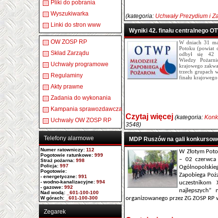
Pliki do pobrania
Wyszukiwarka
(kategoria:
Uchwały Prezydium i Z
Linki do stron www
Wyniki 42. finału centralnego 
OW ZOSP RP
W dniach 31 ma
Potoku (powiat 
Skład Zarządu
odbył się 42 
Wiedzy Pożarni
Uchwały programowe
krajowego zakwal
trzech grupach 
Regulaminy
finału krajowego
Akty prawne
Zadania do wykonania
Kampania sprawozdawcza
Czytaj więcej
(kategoria:
Konku
Uchwały OW ZOSP RP
3548)
Telefony alarmowe
MDP Ruszów na gali konkursowe
Numer ratowniczy
:
112
W Złotym Poto
Pogotowie ratunkowe:
999
– 02 czerwca 
Straż pożarna:
998
Policja:
997
Ogólnopolskie
Pogotowie:
Zapobiega Po
- energetyczne:
991
- wodno-kanalizacyjne:
994
uczestnikom 
- gazowe:
992
najlepszych”
Nad wodą:
_601-100-100
W górach:
_601-100-300
organizowanego przez ZG ZOSP RP 
Zegarek