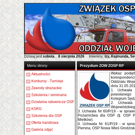
Dzisiaj jest
sobota
,
8 sierpnia 2026
Imieniny:
Izy, Rajmunda, S
Menu strony
Prezydium ZOW ZOSP RP
Wykaz podjęt
Aktualności
koresponden
Konkursy - Turnieje
Oddziału Woj
dniu 31.05.201
Zawody strażackie
1. Uchwała 
powołanego 
Szkolenia i seminaria
Kolegium Sęd
Działania ratownicze OSP
2. Uchwała
Wojewódzkieg
KSRG
3. Uchwała Nr 60/P/19 - w sprawi
Pożarnictwa dla OSP (tj. OSP 
Szkolenia dla OSP
Mietków).
Oferta handlowa
4. Uchwała Nr 61/P/19 - w spra
Piersna, OSP Nowa Wieś Grodzis
Galeria zdjęć