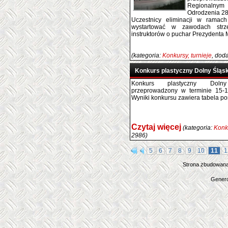
Regionalnym 
Odrodzenia 28
Uczestnicy eliminacji w ramach
wystartować w zawodach strze
instruktorów o puchar Prezydenta 
(kategoria:
Konkursy, turnieje
, dod
Konkurs plastyczny Dolny Śląs
Konkurs plastyczny Dolny
przeprowadzony w terminie 15-
Wyniki konkursu zawiera tabela po
Czytaj więcej
(kategoria:
Konku
2986)
5
6
7
8
9
10
11
1
Strona zbudowana
Genero