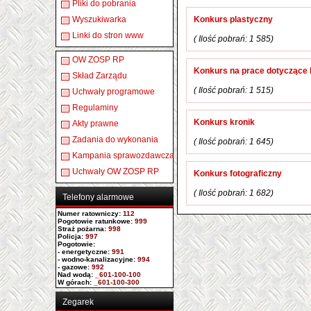
Pliki do pobrania
Wyszukiwarka
Konkurs plastyczny
Linki do stron www
( Ilość pobrań: 1 585)
OW ZOSP RP
Konkurs na prace dotyczące h
Skład Zarządu
( Ilość pobrań: 1 515)
Uchwały programowe
Regulaminy
Konkurs kronik
Akty prawne
Zadania do wykonania
( Ilość pobrań: 1 645)
Kampania sprawozdawcza
Uchwały OW ZOSP RP
Konkurs fotograficzny
( Ilość pobrań: 1 682)
Telefony alarmowe
Numer ratowniczy
:
112
Pogotowie ratunkowe:
999
Straż pożarna:
998
Policja:
997
Pogotowie:
- energetyczne:
991
- wodno-kanalizacyjne:
994
- gazowe:
992
Nad wodą:
_601-100-100
W górach:
_601-100-300
Zegarek