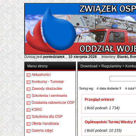
Dzisiaj jest
poniedziałek
,
10 sierpnia 2026
Imieniny:
Bianki, B
Menu strony
Download
>
Regulaminy
>
Konkur
Aktualności
Konkursy - Turnieje
Zawody strażackie
Sortuj wg:
data dodania
tutuł
Szkolenia i seminaria
Przegląd orkiestr
Działania ratownicze OSP
( Ilość pobrań: 1 734)
KSRG
Szkolenia dla OSP
Ogólnopolski Turniej Wiedzy 
Oferta handlowa
Galeria zdjęć
( Ilość pobrań: 10 155)