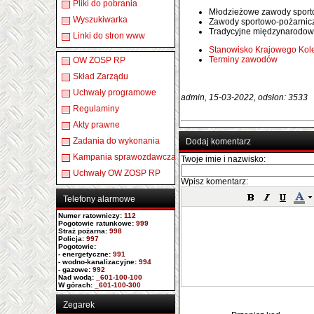
Pliki do pobrania
Młodzieżowe zawody spor
Wyszukiwarka
Zawody sportowo-pożarnicz
Tradycyjne międzynarodow
Linki do stron www
Stanowisko Krajowego Kol
Terminy zawodów
OW ZOSP RP
Skład Zarządu
Uchwały programowe
admin, 15-03-2022, odsłon: 3533
Regulaminy
Akty prawne
Zadania do wykonania
Dodaj komentarz
Kampania sprawozdawcza
Twoje imie i nazwisko:
Uchwały OW ZOSP RP
Wpisz komentarz:
Telefony alarmowe
Numer ratowniczy
:
112
Pogotowie ratunkowe:
999
Straż pożarna:
998
Policja:
997
Pogotowie:
- energetyczne:
991
- wodno-kanalizacyjne:
994
- gazowe:
992
Nad wodą:
_601-100-100
W górach:
_601-100-300
Zegarek