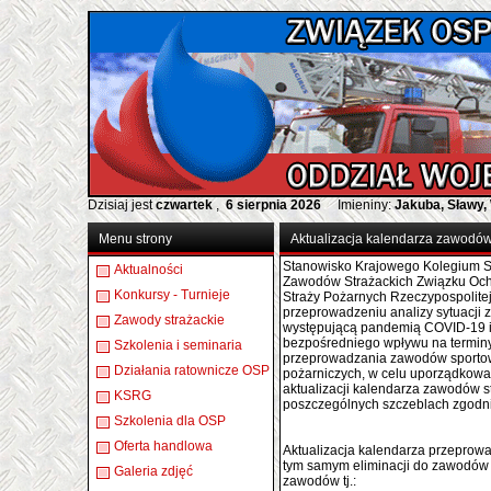
Dzisiaj jest
czwartek
,
6 sierpnia 2026
Imieniny:
Jakuba, Sławy,
Menu strony
Aktualizacja kalendarza zawodó
Stanowisko
Krajowe
go
Kolegium 
Aktualności
Zawodów Strażackich Związku Och
Konkursy - Turnieje
Straży Pożarnych Rzeczypospolitej
przeprowadzeniu analizy sytuacji 
Zawody strażackie
występującą pandemią COVID-19 i 
bezpośredniego wpływu na termin
Szkolenia i seminaria
przeprowadzania zawodów sporto
Działania ratownicze OSP
pożarniczych, w celu uporządkowan
aktualizacji kalendarza zawodów 
KSRG
poszczególnych szczeblach zgodn
Szkolenia dla OSP
Oferta handlowa
Aktualizacja
kalendarza przeprowa
tym samym eliminacji do zawodów
Galeria zdjęć
zawodów tj.: