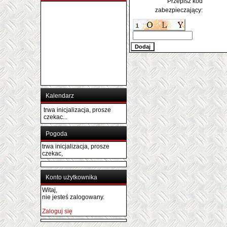
Przepisz kod
zabezpieczający:
Kalendarz
trwa inicjalizacja, prosze
czekac...
Pogoda
trwa inicjalizacja, prosze
czekac,
Konto użytkownika
Witaj,
nie jesteś zalogowany.
Zaloguj się