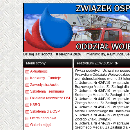
Dzisiaj jest
sobota
,
8 sierpnia 2026
Imieniny:
Izy, Rajmunda, S
Menu strony
Prezydium ZOW ZOSP RP
Wykaz podjetych Uchwał na posie
Aktualności
Prezydium Oddziału Wojewódzki
Konkursy - Turnieje
woj. dolnoślaskiego w dniu 28 lute
1. Uchwała Nr 42/P/19 - w sprawie
Zawody strażackie
Brązowego Medalu Za Zasługi dla
2. Uchwała Nr 43/P/19 - w sprawie
Szkolenia i seminaria
Srebrnego Medalu Za Zasługi dla 
Działania ratownicze OSP
3. Uchwała Nr 44/P/19 - w sprawie
Złotego Medalu Za Zasługi dla Poż
KSRG
4. Uchwała Nr 45/P/19 - w sprawie
Medalu Honorowego im. Bolesław
Szkolenia dla OSP
5. Uchwała Nr 46/P/19 - w sprawie
Oferta handlowa
Złotego Znaku Związku.
6. Uchwała Nr 47/P/19 - w sprawie
Galeria zdjęć
Srebrnego Medalu Za Zasługi dla 