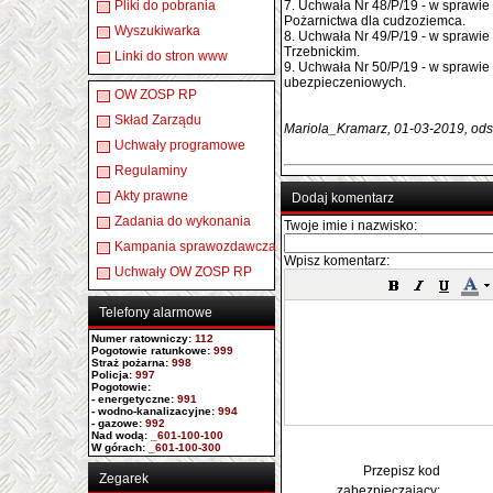
Pliki do pobrania
7. Uchwała Nr 48/P/19 - w sprawi
Pożarnictwa dla cudzoziemca.
Wyszukiwarka
8. Uchwała Nr 49/P/19 - w sprawi
Trzebnickim.
Linki do stron www
9. Uchwała Nr 50/P/19 - w sprawie
ubezpieczeniowych.
OW ZOSP RP
Skład Zarządu
Mariola_Kramarz, 01-03-2019, ods
Uchwały programowe
Regulaminy
Akty prawne
Dodaj komentarz
Zadania do wykonania
Twoje imie i nazwisko:
Kampania sprawozdawcza
Wpisz komentarz:
Uchwały OW ZOSP RP
Telefony alarmowe
Numer ratowniczy
:
112
Pogotowie ratunkowe:
999
Straż pożarna:
998
Policja:
997
Pogotowie:
- energetyczne:
991
- wodno-kanalizacyjne:
994
- gazowe:
992
Nad wodą:
_601-100-100
W górach:
_601-100-300
Przepisz kod
Zegarek
zabezpieczający: