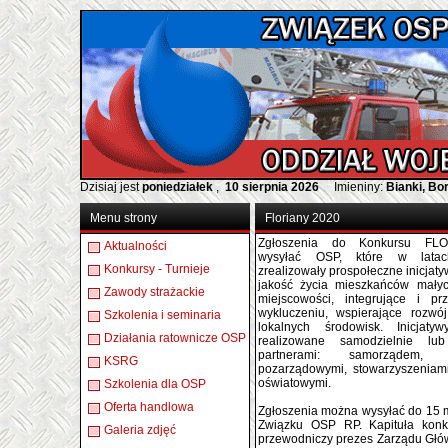
Dzisiaj jest
poniedziałek
,
10 sierpnia 2026
Imieniny:
Bianki, B
Menu strony
Floriany 2020
Zgłoszenia do Konkursu FL
Aktualności
wysyłać OSP, które w lata
Konkursy - Turnieje
zrealizowały prospołeczne inicja
jakość życia mieszkańców małyc
Zawody strażackie
miejscowości, integrujące i prz
wykluczeniu, wspierające rozwój
Szkolenia i seminaria
lokalnych środowisk. Inicjat
Działania ratownicze OSP
realizowane samodzielnie lu
partnerami: samorządem, o
KSRG
pozarządowymi, stowarzyszeniam
oświatowymi.
Szkolenia dla OSP
Oferta handlowa
Zgłoszenia można wysyłać do 15 
Związku OSP RP. Kapituła konku
Galeria zdjęć
przewodniczy prezes Zarządu Gł