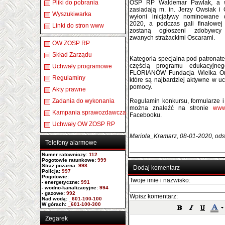
Pliki do pobrania
OSP RP Waldemar Pawlak, a w 
zasiadają m. in. Jerzy Owsiak i
Wyszukiwarka
wyłoni inicjatywy nominowane
2020, a podczas gali finałowe
Linki do stron www
zostaną ogłoszeni zdobywc
zwanych strażackimi Oscarami.
OW ZOSP RP
Skład Zarządu
Kategoria specjalna pod patrona
częścią programu edukacyjne
Uchwały programowe
FLORIANÓW Fundacja Wielka Ork
Regulaminy
które są najbardziej aktywne w u
pomocy.
Akty prawne
Zadania do wykonania
Regulamin konkursu, formularze 
można znaleźć na stronie
www.
Kampania sprawozdawcza
Facebooku.
Uchwały OW ZOSP RP
Mariola_Kramarz, 08-01-2020, ods
Telefony alarmowe
Numer ratowniczy
:
112
Pogotowie ratunkowe:
999
Straż pożarna:
998
Dodaj komentarz
Policja:
997
Pogotowie:
Twoje imie i nazwisko:
- energetyczne:
991
- wodno-kanalizacyjne:
994
- gazowe:
992
Wpisz komentarz:
Nad wodą:
_601-100-100
W górach:
_601-100-300
Zegarek