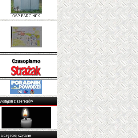
OSP BARCINEK
ystąpili z szeregów
ajczęściej czytane