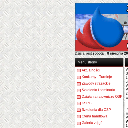
Dzisiaj jest
sobota
,
8 sierpnia 2
Menu strony
W
Aktualności
S
Konkursy - Turnieje
1
u
Zawody strażackie
W
P
Szkolenia i seminaria
2
Działania ratownicze OSP
w
KSRG
N
Szkolenia dla OSP
m
Oferta handlowa
P
W
Galeria zdjęć