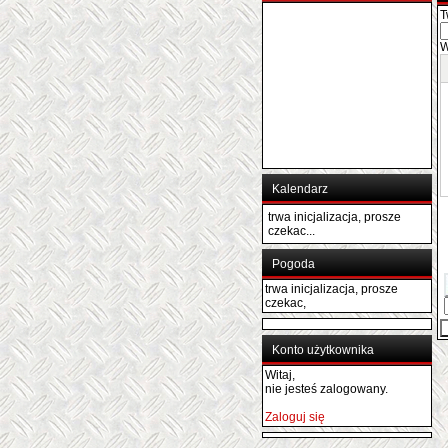
T
W
Kalendarz
trwa inicjalizacja, prosze
czekac...
Pogoda
trwa inicjalizacja, prosze
czekac,
Konto użytkownika
Witaj,
nie jesteś zalogowany.
Zaloguj się