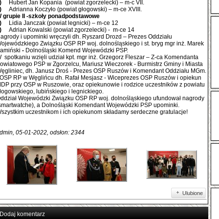
2)
Hubert Jan Kopania (powiat zgorzelecki) – m-c VII.
3)
Adrianna Koczyło (powiat głogowski) – m-ce XVIII.
 grupie II -szkoły ponadpodstawowe
1)
Lidia Janczak (powiat legnicki) – m-ce 12
2)
Adrian Kowalski (powiat zgorzelecki) - m-ce 14
agrody i upominki wręczyli dh. Ryszard Drozd – Prezes Oddziału
ojewódzkiego Związku OSP RP woj. dolnośląskiego i st. bryg mgr inż. Marek
amiński
-
Dolnośląski Komend Wojewódzki PSP.
 spotkaniu wzięli udział kpt. mgr inż. Grzegorz Fleszar – Z-ca Komendanta
owiatowego PSP w Zgorzelcu, Mariusz Wieczorek - Burmistrz Gminy i Miasta
ęgliniec, dh. Janusz Droś - Prezes OSP Ruszów i Komendant Oddziału MGm.
OSP RP w Węglińcu dh. Rafał Mesjasz - Wiceprezes OSP Ruszów i opiekun
DP przy OSP w Ruszowie, oraz opiekunowie i rodzice uczestników z powiatu
łogowskiego, lubińskiego i legnickiego.
ddział Wojewódzki Związku OSP RP woj. dolnośląskiego ufundował nagrody
smartwatche), a Dolnośląski Komendant Wojewódzki PSP upominki.
szystkim uczestnikom i ich opiekunom składamy serdeczne gratulacje!
dmin, 05-01-2022, odsłon: 2344
Ulubione
Dodaj komentarz