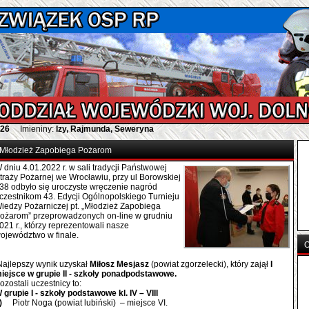
026
Imieniny:
Izy, Rajmunda, Seweryna
Młodzież Zapobiega Pożarom
 dniu 4.01.2022 r. w sali tradycji Państwowej
traży Pożarnej we Wrocławiu, przy ul Borowskiej
38 odbyło się uroczyste wręczenie nagród
czestnikom 43. Edycji Ogólnopolskiego Turnieju
iedzy Pożarniczej pt. „Młodzież Zapobiega
ożarom” przeprowadzonych on-line w grudniu
021 r., którzy reprezentowali nasze
ojewództwo w finale.
O
ajlepszy wynik uzyskał
Miłosz Mesjasz
(powiat zgorzelecki), który zajął
I
iejsce w
grupie II - szkoły ponadpodstawowe.
ozostali uczestnicy to:
 grupie I -
szkoły podstawowe kl. IV – VIII
1)
Piotr Noga (powiat lubiński) – miejsce VI.