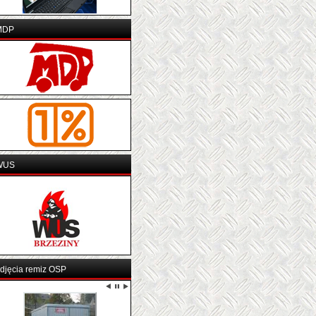
MDP
WUS
djęcia remiz OSP