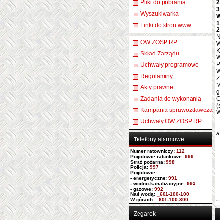
Pliki do pobrania
Wyszukiwarka
W
Linki do stron www
N
OW ZOSP RP
W
K
Skład Zarządu
W
P
Uchwały programowe
W
Regulaminy
Z
M
Akty prawne
g
Zadania do wykonania
O
(
Kampania sprawozdawcza
W
Uchwały OW ZOSP RP
a
Telefony alarmowe
Numer ratowniczy
:
112
Pogotowie ratunkowe:
999
Straż pożarna:
998
Policja:
997
Pogotowie:
- energetyczne:
991
- wodno-kanalizacyjne:
994
- gazowe:
992
Nad wodą:
_601-100-100
W górach:
_601-100-300
Zegarek