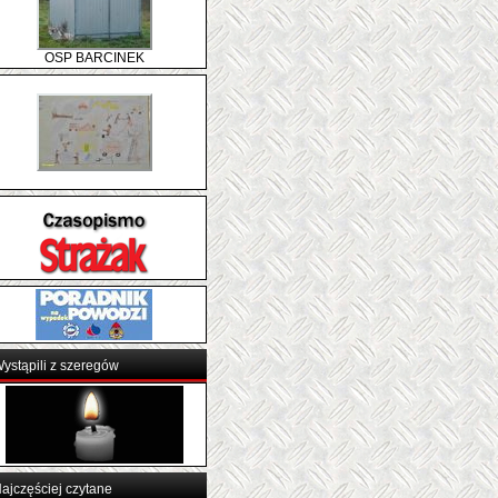
OSP BARCINEK
ystąpili z szeregów
ajczęściej czytane