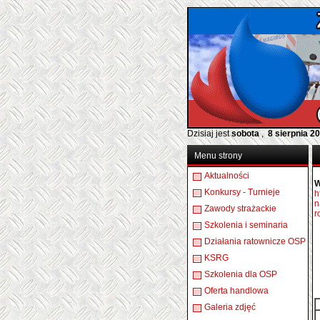
Dzisiaj jest
sobota
,
8 sierpnia 2
Menu strony
Aktualności
W
Konkursy - Turnieje
h
n
Zawody strażackie
r
Szkolenia i seminaria
Działania ratownicze OSP
KSRG
Szkolenia dla OSP
Oferta handlowa
Galeria zdjęć