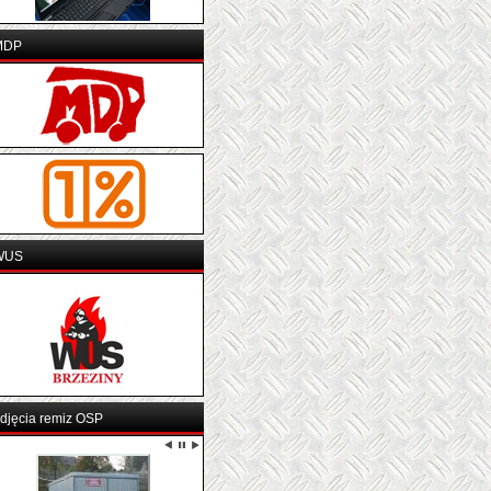
MDP
WUS
djęcia remiz OSP