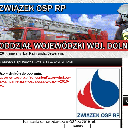
026
Imieniny:
Izy, Rajmunda, Seweryna
Kampania sprawozdawcza w OSP w 2020 roku
zory druków do pobrania:
ttp://www.zosprp.pl/?q=content/wzory-drukow-
a-kampanie-sprawozdawcza-w-osp-w-2019-
oku
O
Kampania sprawozdawcza w OSP za 2019 rok
Termin