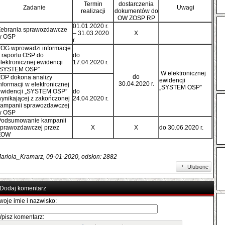
Termin
dostarczenia
Zadanie
Uwagi
realizacji
dokumentów do
OW ZOSP RP
01.01.2020 r.
Zebrania sprawozdawcze
– 31.03.2020
X
w OSP
r.
ZOG wprowadzi informacje
 raportu OSP do
do
lektronicznej ewidencji
17.04.2020 r.
„SYSTEM OSP”
W elektronicznej
do
ZOP dokona analizy
ewidencji
30.04.2020 r.
nformacji w elektronicznej
„SYSTEM OSP”
ewidencji „SYSTEM OSP”
do
ynikającej z zakończonej
24.04.2020 r.
kampanii sprawozdawczej
w OSP
Podsumowanie kampanii
sprawozdawczej przez
X
X
do 30.06.2020 r.
ZOW
ariola_Kramarz, 09-01-2020, odsłon: 2882
Ulubione
Dodaj komentarz
woje imie i nazwisko:
pisz komentarz: