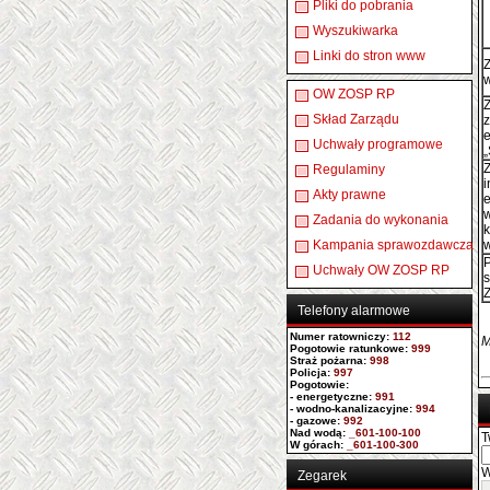
Pliki do pobrania
Wyszukiwarka
Linki do stron www
OW ZOSP RP
Skład Zarządu
z
e
Uchwały programowe
Regulaminy
i
Akty prawne
w
Zadania do wykonania
Kampania sprawozdawcza
Uchwały OW ZOSP RP
Telefony alarmowe
Numer ratowniczy
:
112
M
Pogotowie ratunkowe:
999
Straż pożarna:
998
Policja:
997
Pogotowie:
- energetyczne:
991
- wodno-kanalizacyjne:
994
- gazowe:
992
Nad wodą:
_601-100-100
T
W górach:
_601-100-300
W
Zegarek