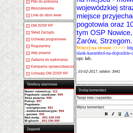
Pliki do pobrania
wojewódzkiej stra
Wyszukiwarka
miejsce przyjechał
Linki do stron www
pogotowia oraz 1
OW ZOSP RP
tym OSP Nowice,
Skład Zarządu
Żarów, Strzegom.
Uchwały programowe
Regulaminy
Więcej na stronie >>>>>
ht
slask-karambol-na-dojezdzie-
Akty prawne
opr. łab.
Zadania do wykonania
Kampania sprawozdawcza
, 03-02-2017, odsłon: 3941
Uchwały OW ZOSP RP
Telefony alarmowe
Dodaj komentarz
Numer ratowniczy
:
112
Pogotowie ratunkowe:
999
Twoje imie i nazwisko:
Straż pożarna:
998
Policja:
997
Pogotowie:
Wpisz komentarz:
- energetyczne:
991
- wodno-kanalizacyjne:
994
- gazowe:
992
Nad wodą:
_601-100-100
W górach:
_601-100-300
Zegarek