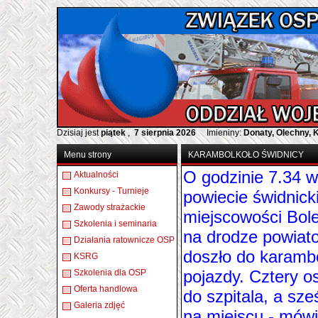
Dzisiaj jest
piątek
,
7 sierpnia 2026
Imieniny:
Donaty, Olechny, 
Menu strony
KARAMBOLKOŁO ŚWIDNICY
O godzinie 7.34 w
Aktualności
Konkursy - Turnieje
powiecie świdnick
Zawody strażackie
miejscowości Bol
Szkolenia i seminaria
na drodze powiat
Działania ratownicze OSP
doszło do karambo
KSRG
pojazdy. Cztery o
Szkolenia dla OSP
Oferta handlowa
do szpitala, a sz
Galeria zdjęć
na miejscu - mówi