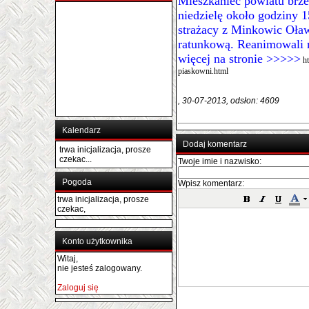
Mieszkaniec powiatu brzes
niedzielę około godziny 1
strażacy z Minkowic Oław
ratunkową. Reanimowal
więcej na stronie >>>>>
h
piaskowni.html
, 30-07-2013, odsłon: 4609
Kalendarz
Dodaj komentarz
trwa inicjalizacja, prosze
czekac...
Twoje imie i nazwisko:
Pogoda
Wpisz komentarz:
trwa inicjalizacja, prosze
czekac,
Konto użytkownika
Witaj,
nie jesteś zalogowany.
Zaloguj się