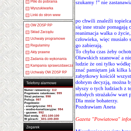
Pliki do pobrania
szukamy !” nie zastanawia
Wyszukiwarka
Linki do stron www
po chwili znaleźli topiel
OW ZOSP RP
się inne straże pomagają
Skład Zarządu
reanimacja walka o życie,
człowieka, więc musiało s
Uchwały programowe
go zabierają.
Regulaminy
To chyba czas żeby ochot
Akty prawne
Oławskich szanować a nie 
Zadania do wykonania
ludzie że oni tylko wódkę 
Kampania sprawozdawcza
znać pamiętam jak kilka l
Uchwały OW ZOSP RP
zabytkowy kościół wszystk
dobrym decyzją, można by
Telefony alarmowe
słyszy o tych ludziach z 
Numer ratowniczy
:
112
Pogotowie ratunkowe:
999
młodych strażaków wart
Straż pożarna:
998
Dla mnie bohaterzy.
Policja:
997
Pogotowie:
Pozdrawiam Aneta
- energetyczne:
991
- wodno-kanalizacyjne:
994
- gazowe:
992
Nad wodą:
_601-100-100
Gazeta "Powiatowa" info
W górach:
_601-100-300
Zegarek