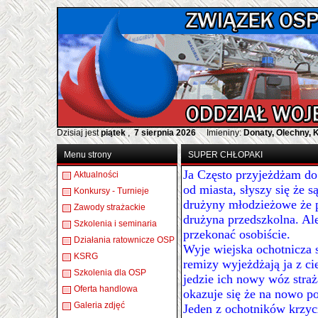
Dzisiaj jest
piątek
,
7 sierpnia 2026
Imieniny:
Donaty, Olechny, 
Menu strony
SUPER CHŁOPAKI
Ja Często przyjeżdżam d
Aktualności
od miasta, słyszy się że s
Konkursy - Turnieje
drużyny młodzieżowe że 
Zawody strażackie
drużyna przedszkolna. Al
Szkolenia i seminaria
przekonać osobiście.
Działania ratownicze OSP
Wyje wiejska ochotnicza 
KSRG
remizy wyjeżdżają ja z ci
Szkolenia dla OSP
jedzie ich nowy wóz straż
Oferta handlowa
okazuje się że na nowo p
Galeria zdjęć
Jeden z ochotników krzyc