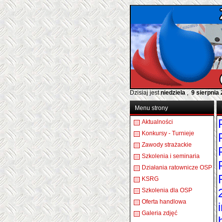
Dzisiaj jest
niedziela
,
9 sierpnia
Menu strony
Aktualności
Konkursy - Turnieje
Zawody strażackie
Szkolenia i seminaria
Działania ratownicze OSP
KSRG
Szkolenia dla OSP
Oferta handlowa
Galeria zdjęć