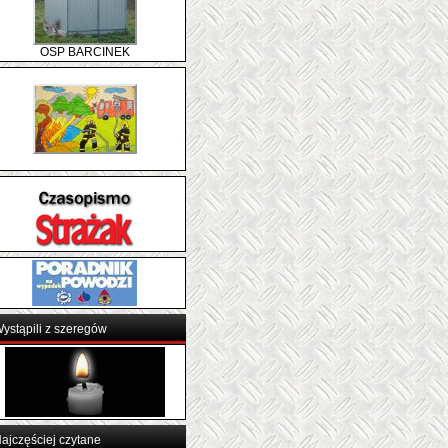
OSP BARCINEK
ystąpili z szeregów
ajczęściej czytane