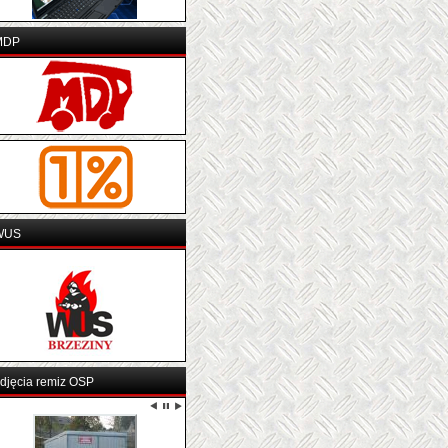
MDP
WUS
djęcia remiz OSP