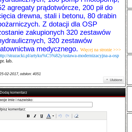
52 agregaty prądotwórcze, 200 pił do
cięcia drewna, stali i betonu, 80 drabin
pożarniczych. Z dotacji dla OSP
zostanie zakupionych 320 zestawów
hydraulicznych, 320 zestawów
ratownictwa medycznego.
Więcej na stronie >>>
ttp://strazacki.pl/artyku%C5%82y/ustawa-modernizacyjna-a-osp
pr. łab.
 25-02-2017, odsłon: 4051
Ulubione
Dodaj komentarz
woje imie i nazwisko:
pisz komentarz: