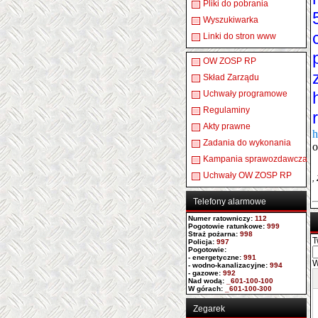
Pliki do pobrania
Wyszukiwarka
Linki do stron www
OW ZOSP RP
Skład Zarządu
Uchwały programowe
Regulaminy
Akty prawne
h
Zadania do wykonania
o
Kampania sprawozdawcza
Uchwały OW ZOSP RP
,
Telefony alarmowe
Numer ratowniczy
:
112
Pogotowie ratunkowe:
999
Straż pożarna:
998
T
Policja:
997
Pogotowie:
- energetyczne:
991
W
- wodno-kanalizacyjne:
994
- gazowe:
992
Nad wodą:
_601-100-100
W górach:
_601-100-300
Zegarek