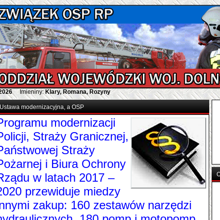
 2026
Imieniny:
Klary, Romana, Rozyny
Ustawa modernizacyjna, a OSP
Programu modernizacji
Policji, Straży Granicznej,
Państwowej Straży
Pożarnej i Biura Ochrony
Rządu w latach 2017 –
O
2020 przewiduje miedzy
innymi zakup: 160 zestawów narzędzi
hydraulicznych, 180 pomp i motopomp,