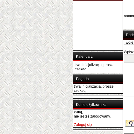
admin
Doda
Twoje 
Wpisz
Kalendarz
trwa inicjalizacja, prosze
czekac...
Pogoda
trwa inicjalizacja, prosze
czekac,
Konto użytkownika
Witaj,
nie jesteś zalogowany.
Zaloguj się