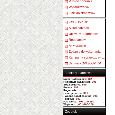
Pliki do pobrania
Wyszukiwarka
Linki do stron www
OW ZOSP RP
Skład Zarządu
Uchwały programowe
Regulaminy
Akty prawne
Zadania do wykonania
Kampania sprawozdawcza
Uchwały OW ZOSP RP
Telefony alarmowe
Numer ratowniczy
:
112
Pogotowie ratunkowe:
999
Straż pożarna:
998
Policja:
997
Pogotowie:
- energetyczne:
991
- wodno-kanalizacyjne:
994
- gazowe:
992
Nad wodą:
_601-100-100
W górach:
_601-100-300
Zegarek