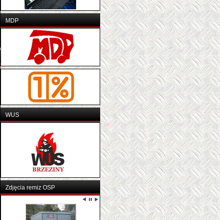
MDP
WUS
Zdjęcia remiz OSP