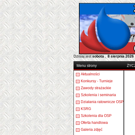
Dzisiaj jest
sobota
,
8 sierpnia 2026
Menu strony
ŻYC
Aktualności
Konkursy - Turnieje
Zawody strażackie
Szkolenia i seminaria
Działania ratownicze OSP
KSRG
Szkolenia dla OSP
Oferta handlowa
Galeria zdjęć