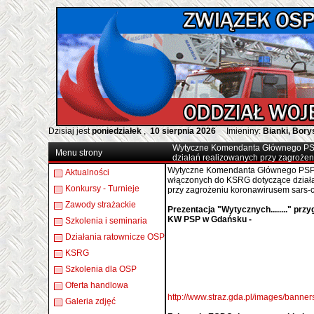
Dzisiaj jest
poniedziałek
,
10 sierpnia 2026
Imieniny:
Bianki, Bor
Wytyczne Komendanta Głównego PS
Menu strony
działań realizowanych przy zagroże
Wytyczne Komendanta Głównego PSP
Aktualności
włączonych do KSRG dotyczące dział
Konkursy - Turnieje
przy zagrożeniu koronawirusem sars-c
Zawody strażackie
Prezentacja "Wytycznych........" prz
KW PSP w Gdańsku -
Szkolenia i seminaria
Działania ratownicze OSP
KSRG
Szkolenia dla OSP
Oferta handlowa
http://www.straz.gda.pl/images/ban
Galeria zdjęć