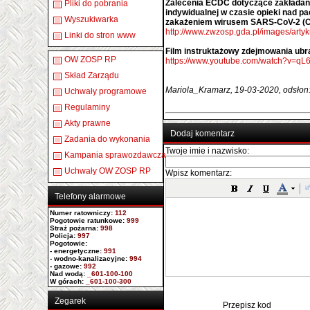
Zalecenia ECDC dotyczące zakładan
Pliki do pobrania
indywidualnej w czasie opieki nad p
Wyszukiwarka
zakażeniem wirusem SARS-CoV-2 (C
http://www.zwzosp.gda.pl/images/a
Linki do stron www
Film instruktażowy zdejmowania ubr
OW ZOSP RP
https://www.youtube.com/watch?v=q
Skład Zarządu
Mariola_Kramarz, 19-03-2020, odsłon
Uchwały programowe
Regulaminy
Akty prawne
Dodaj komentarz
Zadania do wykonania
Twoje imie i nazwisko:
Kampania sprawozdawcza
Uchwały OW ZOSP RP
Wpisz komentarz:
Telefony alarmowe
Numer ratowniczy
:
112
Pogotowie ratunkowe:
999
Straż pożarna:
998
Policja:
997
Pogotowie:
- energetyczne:
991
- wodno-kanalizacyjne:
994
- gazowe:
992
Nad wodą:
_601-100-100
W górach:
_601-100-300
Zegarek
Przepisz kod