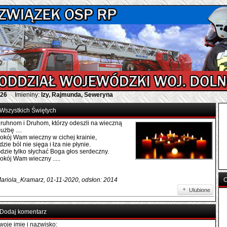
026
Imieniny:
Izy, Rajmunda, Seweryna
Wszystkich Świętych
ruhnom i Druhom, którzy odeszli na wieczną
łużbę ....
okój Wam wieczny w cichej krainie,
dzie ból nie sięga i łza nie płynie.
dzie tylko słychać Boga głos serdeczny.
okój Wam wieczny .....
ariola_Kramarz, 01-11-2020, odsłon: 2014
O
Ulubione
Dodaj komentarz
woje imie i nazwisko: