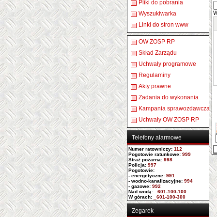
Pliki do pobrania
W
Wyszukiwarka
Linki do stron www
OW ZOSP RP
Skład Zarządu
Uchwały programowe
Regulaminy
Akty prawne
Zadania do wykonania
Kampania sprawozdawcza
Uchwały OW ZOSP RP
Telefony alarmowe
Numer ratowniczy
:
112
Pogotowie ratunkowe:
999
Straż pożarna:
998
Policja:
997
Pogotowie:
- energetyczne:
991
- wodno-kanalizacyjne:
994
- gazowe:
992
Nad wodą:
_601-100-100
W górach:
_601-100-300
Zegarek