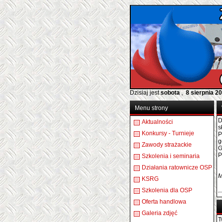
Dzisiaj jest
sobota
,
8 sierpnia 2
Menu strony
D
Aktualności
s
Konkursy - Turnieje
P
g
Zawody strażackie
G
P
Szkolenia i seminaria
Działania ratownicze OSP
M
KSRG
Szkolenia dla OSP
Oferta handlowa
Galeria zdjęć
T