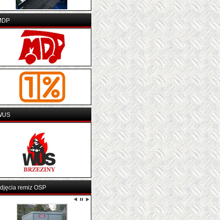
MDP
WUS
djęcia remiz OSP