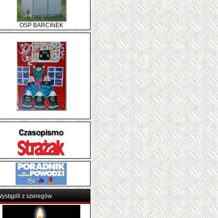
OSP BARCINEK
ystąpili z szeregów