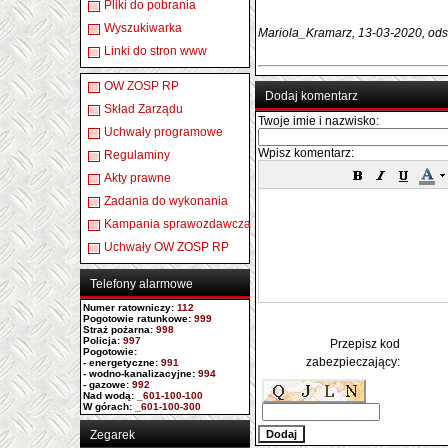
Pliki do pobrania
Wyszukiwarka
Mariola_Kramarz, 13-03-2020, ods
Linki do stron www
OW ZOSP RP
Dodaj komentarz
Skład Zarządu
Twoje imie i nazwisko:
Uchwały programowe
Wpisz komentarz:
Regulaminy
Akty prawne
Zadania do wykonania
Kampania sprawozdawcza
Uchwały OW ZOSP RP
Telefony alarmowe
Numer ratowniczy
:
112
Pogotowie ratunkowe:
999
Straż pożarna:
998
Policja:
997
Przepisz kod
Pogotowie:
zabezpieczający:
- energetyczne:
991
- wodno-kanalizacyjne:
994
- gazowe:
992
Nad wodą:
_601-100-100
W górach:
_601-100-300
Zegarek