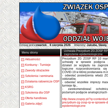
Dzisiaj jest
czwartek
,
6 sierpnia 2026
Imieniny:
Jakuba, Sławy,
Uchwała Prezydium ZG ZOSP RP w
Menu strony
zagrożenie epidemiologiczne
Prezydium ZG ZOSP RP 10 marca
Aktualności
uchwałę w sprawie podjęcia p
Konkursy - Turnieje
działań ze względu na zagroże
logiczne rozprzestrzeniania si
Zawody strażackie
COVID-19 w której postanawia m.in
- odwołać posiedzenia władz Z
Szkolenia i seminaria
oddziałów,
Działania ratownicze OSP
- odwołać wszelkie imprezy mas
turnieje itp.,
KSRG
- zarekomendować ochotnic
pożarnym podjęcie analogicznych d
Szkolenia dla OSP
Oferta handlowa
http://www.zosprp.pl/?q=content/u
prezydium-zg-zosp-rp-w-sprawie-d
Galeria zdjęć
epidemiologiczne