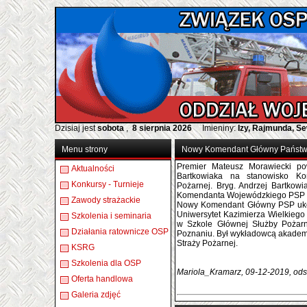
Dzisiaj jest
sobota
,
8 sierpnia 2026
Imieniny:
Izy, Rajmunda, S
Menu strony
Nowy Komendant Główny Państwo
Premier Mateusz Morawiecki po
Aktualności
Bartkowiaka na stanowisko K
Konkursy - Turnieje
Pożarnej. Bryg. Andrzej Bartkow
Komendanta Wojewódzkiego PSP 
Zawody strażackie
Nowy Komendant Główny PSP uko
Uniwersytet Kazimierza Wielkiego
Szkolenia i seminaria
w Szkole Głównej Służby Pożarn
Działania ratownicze OSP
Poznaniu. Był wykładowcą akademi
Straży Pożarnej.
KSRG
Szkolenia dla OSP
Mariola_Kramarz, 09-12-2019, ods
Oferta handlowa
Galeria zdjęć