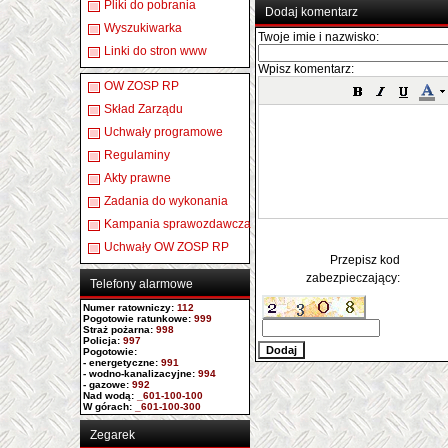
Pliki do pobrania
Dodaj komentarz
Wyszukiwarka
Twoje imie i nazwisko:
Linki do stron www
Wpisz komentarz:
OW ZOSP RP
Skład Zarządu
Uchwały programowe
Regulaminy
Akty prawne
Zadania do wykonania
Kampania sprawozdawcza
Uchwały OW ZOSP RP
Przepisz kod
zabezpieczający:
Telefony alarmowe
Numer ratowniczy
:
112
Pogotowie ratunkowe:
999
Straż pożarna:
998
Policja:
997
Pogotowie:
- energetyczne:
991
- wodno-kanalizacyjne:
994
- gazowe:
992
Nad wodą:
_601-100-100
W górach:
_601-100-300
Zegarek