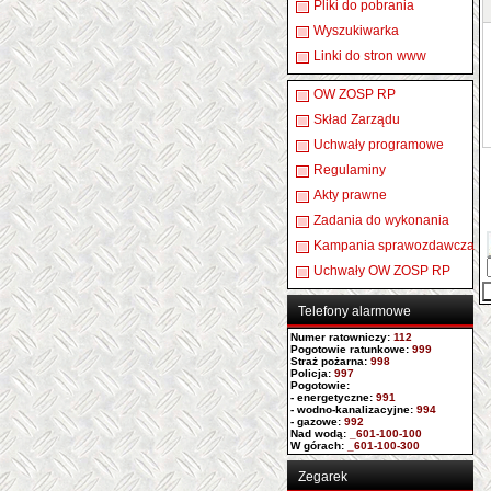
Pliki do pobrania
Wyszukiwarka
Linki do stron www
OW ZOSP RP
Skład Zarządu
Uchwały programowe
Regulaminy
Akty prawne
Zadania do wykonania
Kampania sprawozdawcza
Uchwały OW ZOSP RP
Telefony alarmowe
Numer ratowniczy
:
112
Pogotowie ratunkowe:
999
Straż pożarna:
998
Policja:
997
Pogotowie:
- energetyczne:
991
- wodno-kanalizacyjne:
994
- gazowe:
992
Nad wodą:
_601-100-100
W górach:
_601-100-300
Zegarek