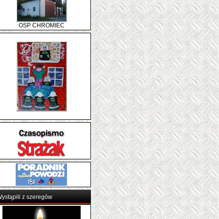
ystąpili z szeregów
ajczęściej czytane