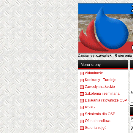
Dzisiaj jest
czwartek
,
6 sierpnia
Menu strony
Aktualności
Konkursy - Turnieje
Zawody strażackie
M
Szkolenia i seminaria
Działania ratownicze OSP
KSRG
Szkolenia dla OSP
T
Oferta handlowa
Galeria zdjęć
W