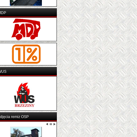
MDP
WUS
djęcia remiz OSP
OSP MSCIWOJÓW