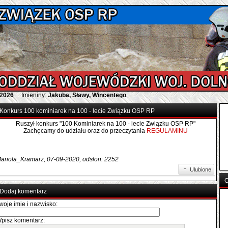
 2026
Imieniny:
Jakuba, Sławy, Wincentego
Konkurs 100 kominiarek na 100 - lecie Związku OSP RP
Ruszył konkurs "100 Kominiarek na 100 - lecie Związku OSP RP"
Zachęcamy do udziału oraz do przeczytania
REGULAMINU
ariola_Kramarz, 07-09-2020, odsłon: 2252
Ulubione
O
Dodaj komentarz
woje imie i nazwisko:
pisz komentarz: