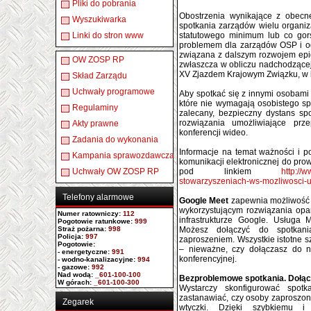
Pliki do pobrania
Obostrzenia wynikające z obecn
Wyszukiwarka
spotkania zarządów wielu organiz
Linki do stron www
statutowego minimum lub co gor
problemem dla zarządów OSP i o
związana z dalszym rozwojem epide
OW ZOSP RP
zwłaszcza w obliczu nadchodzące
XV Zjazdem Krajowym Związku, w 
Skład Zarządu
Uchwały programowe
Aby spotkać się z innymi osobami
które nie wymagają osobistego sp
Regulaminy
zalecany, bezpieczny dystans sp
rozwiązania umożliwiające prz
Akty prawne
konferencji wideo.
Zadania do wykonania
Informacje na temat ważności i 
Kampania sprawozdawcza
komunikacji elektronicznej do pro
Uchwały OW ZOSP RP
pod linkiem
http://
stowarzyszeniach-ws-mozliwosci-u
Telefony alarmowe
Google Meet
zapewnia możliwość 
wykorzystującym rozwiązania opar
Numer ratowniczy
:
112
infrastrukturze Google. Usługa
Pogotowie ratunkowe:
999
Straż pożarna:
998
Możesz dołączyć do spotkan
Policja:
997
zaproszeniem. Wszystkie istotne 
Pogotowie:
– nieważne, czy dołączasz do ni
- energetyczne:
991
konferencyjnej.
- wodno-kanalizacyjne:
994
- gazowe:
992
Nad wodą:
_601-100-100
Bezproblemowe spotkania. Dołącz
W górach:
_601-100-300
Wystarczy skonfigurować spotk
zastanawiać, czy osoby zaproszon
Zegarek
wtyczki. Dzięki szybkiemu i 