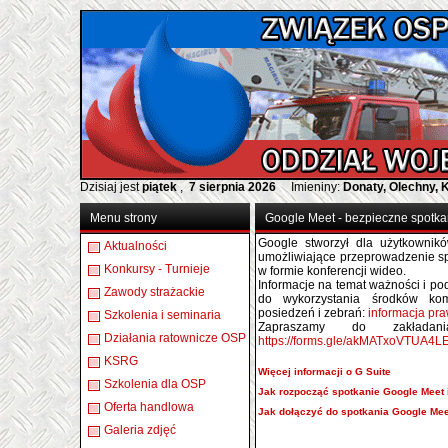
Dzisiaj jest
piątek
,
7 sierpnia 2026
Imieniny:
Donaty, Olechny, 
Menu strony
Google Meet - bezpieczne spotka
Google stworzył dla użytkownik
Aktualności
umożliwiające przeprowadzenie sp
Konkursy - Turnieje
w formie konferencji wideo.
Informacje na temat ważności i p
Zawody strażackie
do wykorzystania środków komu
posiedzeń i zebrań:
informacja pr
Szkolenia i seminaria
Zapraszamy do zakładan
Działania ratownicze OSP
https://forms.gle/akMATxoVTUA4L
KSRG
Więcej informacji o G Suite
Szkolenia dla OSP
Jak rozpocząć spotkanie Google Meet
Oferta handlowa
Jak dołączyć do spotkania Google Me
Galeria zdjęć