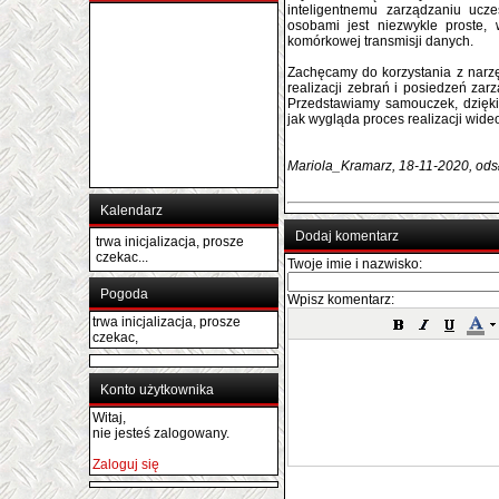
inteligentnemu zarządzaniu uc
osobami jest niezwykle proste, 
komórkowej transmisji danych.
Zachęcamy do korzystania z narzę
realizacji zebrań i posiedzeń z
Przedstawiamy samouczek, dzięki
jak wygląda proces realizacji wid
Mariola_Kramarz, 18-11-2020, ods
Kalendarz
Dodaj komentarz
trwa inicjalizacja, prosze
czekac...
Twoje imie i nazwisko:
Pogoda
Wpisz komentarz:
trwa inicjalizacja, prosze
czekac,
Konto użytkownika
Witaj,
nie jesteś zalogowany.
Zaloguj się