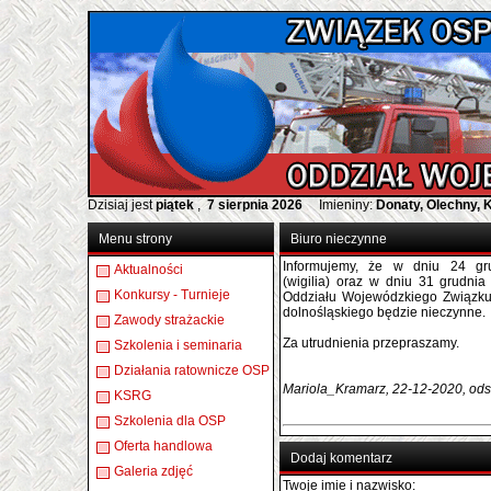
Dzisiaj jest
piątek
,
7 sierpnia 2026
Imieniny:
Donaty, Olechny, 
Menu strony
Biuro nieczynne
Informujemy, że w dniu 24 gr
Aktualności
(wigilia) oraz w dniu 31 grudnia
Konkursy - Turnieje
Oddziału Wojewódzkiego Związk
dolnośląskiego będzie nieczynne.
Zawody strażackie
Za utrudnienia przepraszamy.
Szkolenia i seminaria
Działania ratownicze OSP
Mariola_Kramarz, 22-12-2020, ods
KSRG
Szkolenia dla OSP
Oferta handlowa
Dodaj komentarz
Galeria zdjęć
Twoje imie i nazwisko: