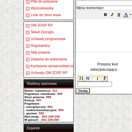
Pliki do pobrania
Wpisz komentarz:
Wyszukiwarka
Linki do stron www
OW ZOSP RP
Skład Zarządu
Uchwały programowe
Regulaminy
Akty prawne
Zadania do wykonania
Przepisz kod
Kampania sprawozdawcza
zabezpieczający:
Uchwały OW ZOSP RP
Telefony alarmowe
Numer ratowniczy
:
112
Pogotowie ratunkowe:
999
Straż pożarna:
998
Policja:
997
Pogotowie:
- energetyczne:
991
- wodno-kanalizacyjne:
994
- gazowe:
992
Nad wodą:
_601-100-100
W górach:
_601-100-300
Zegarek