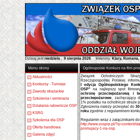
Dzisiaj jest
niedziela
,
9 sierpnia 2026
Imieniny:
Klary, Romana,
Menu strony
Ogólnopolski Konkurs na film pr
Związek Ochotniczych Stra
Aktualności
Rzeczypospolitej Polskiej inform
Konkursy - Turnieje
I edycja Ogólnopolskiego Kon
OSP”
na najlepszy spot filmo
Zawody strażackie
ochronę przeciwpożarową i be
przeciwpożarowe
, zachęcający 
Szkolenia i seminaria
1% podatku na ochotnicze straże 
Działania ratownicze OSP
Zgłoszenia należy przesyłać do
30
roku
zgodnie z regulaminem konk
KSRG
Regulamin wraz z załącznikami do
Szkolenia dla OSP
http://www.zosprp.pl/?q=content/st
Oferta handlowa
promujacy-1-na-osp.
Galeria zdjęć