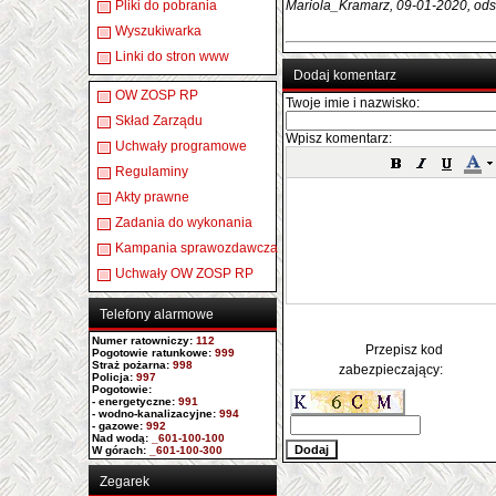
Pliki do pobrania
Mariola_Kramarz, 09-01-2020, ods
Wyszukiwarka
Linki do stron www
Dodaj komentarz
OW ZOSP RP
Twoje imie i nazwisko:
Skład Zarządu
Wpisz komentarz:
Uchwały programowe
Regulaminy
Akty prawne
Zadania do wykonania
Kampania sprawozdawcza
Uchwały OW ZOSP RP
Telefony alarmowe
Numer ratowniczy
:
112
Przepisz kod
Pogotowie ratunkowe:
999
Straż pożarna:
998
zabezpieczający:
Policja:
997
Pogotowie:
- energetyczne:
991
- wodno-kanalizacyjne:
994
- gazowe:
992
Nad wodą:
_601-100-100
W górach:
_601-100-300
Zegarek