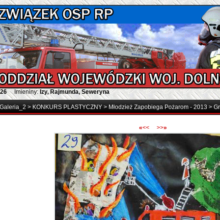
026
Imieniny:
Izy, Rajmunda, Seweryna
Galeria_2
>
KONKURS PLASTYCZNY
>
Młodzież Zapobiega Pożarom - 2013
>
Gr
«
<<
>>
»