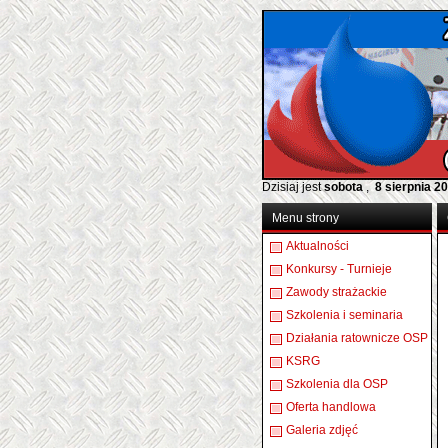
Dzisiaj jest
sobota
,
8 sierpnia 2
Menu strony
Aktualności
Konkursy - Turnieje
Zawody strażackie
Szkolenia i seminaria
Działania ratownicze OSP
KSRG
Szkolenia dla OSP
Oferta handlowa
Galeria zdjęć