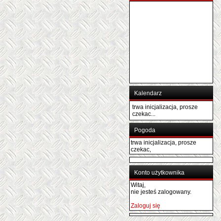
Kalendarz
trwa inicjalizacja, prosze
czekac...
Pogoda
trwa inicjalizacja, prosze
czekac,
Konto użytkownika
Witaj,
nie jesteś zalogowany.
Zaloguj się