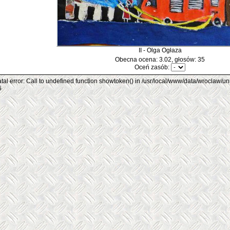
II - Olga Ogłaza
Obecna ocena: 3.02, głosów: 35
Oceń zasób:
tal error: Call to undefined function showtoken() in /usr/local/www/data/wroclaw/un
6