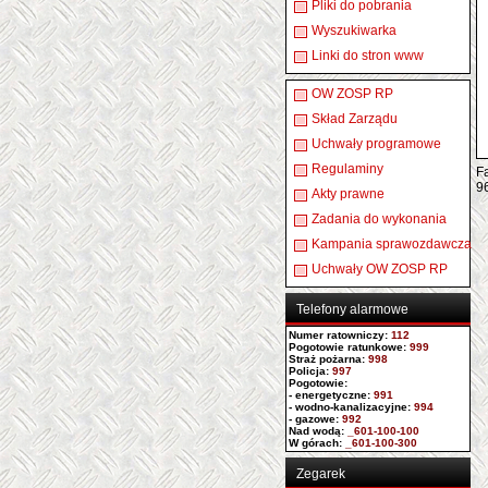
Pliki do pobrania
Wyszukiwarka
Linki do stron www
OW ZOSP RP
Skład Zarządu
Uchwały programowe
Regulaminy
Fa
9
Akty prawne
Zadania do wykonania
Kampania sprawozdawcza
Uchwały OW ZOSP RP
Telefony alarmowe
Numer ratowniczy
:
112
Pogotowie ratunkowe:
999
Straż pożarna:
998
Policja:
997
Pogotowie:
- energetyczne:
991
- wodno-kanalizacyjne:
994
- gazowe:
992
Nad wodą:
_601-100-100
W górach:
_601-100-300
Zegarek