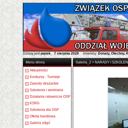
Dzisiaj jest
piątek
,
7 sierpnia 2026
Imieniny:
Donaty, Olechny, 
Menu strony
Galeria_2
>
NARADY I SZKOLEN
Aktualności
Konkursy - Turnieje
Zawody strażackie
Szkolenia i seminaria
Działania ratownicze OSP
KSRG
Szkolenia dla OSP
Oferta handlowa
Galeria zdjęć