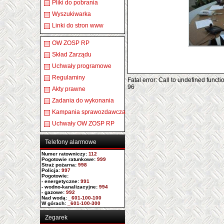
Pliki do pobrania
Wyszukiwarka
Linki do stron www
OW ZOSP RP
Skład Zarządu
Uchwały programowe
Regulaminy
Fatal error: Call to undefined func
96
Akty prawne
Zadania do wykonania
Kampania sprawozdawcza
Uchwały OW ZOSP RP
Telefony alarmowe
Numer ratowniczy
:
112
Pogotowie ratunkowe:
999
Straż pożarna:
998
Policja:
997
Pogotowie:
- energetyczne:
991
- wodno-kanalizacyjne:
994
- gazowe:
992
Nad wodą:
_601-100-100
W górach:
_601-100-300
Zegarek