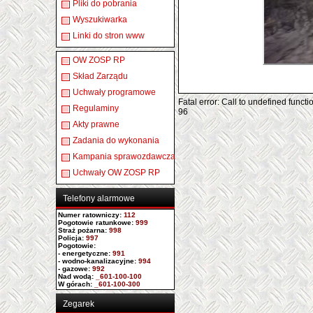
Pliki do pobrania
Wyszukiwarka
Linki do stron www
OW ZOSP RP
Skład Zarządu
Uchwały programowe
Fatal error: Call to undefined func
Regulaminy
96
Akty prawne
Zadania do wykonania
Kampania sprawozdawcza
Uchwały OW ZOSP RP
Telefony alarmowe
Numer ratowniczy
:
112
Pogotowie ratunkowe:
999
Straż pożarna:
998
Policja:
997
Pogotowie:
- energetyczne:
991
- wodno-kanalizacyjne:
994
- gazowe:
992
Nad wodą:
_601-100-100
W górach:
_601-100-300
Zegarek