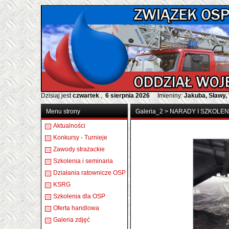
Dzisiaj jest
czwartek
,
6 sierpnia 2026
Imieniny:
Jakuba, Sławy,
Menu strony
Galeria_2
>
NARADY I SZKOLEN
Aktualności
Konkursy - Turnieje
Zawody strażackie
Szkolenia i seminaria
Działania ratownicze OSP
KSRG
Szkolenia dla OSP
Oferta handlowa
Galeria zdjęć