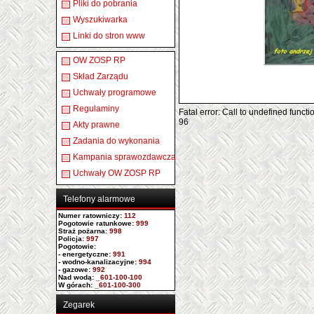
Pliki do pobrania
Wyszukiwarka
Linki do stron www
OW ZOSP RP
Skład Zarządu
Uchwały programowe
Regulaminy
Fatal error: Call to undefined func
96
Akty prawne
Zadania do wykonania
Kampania sprawozdawcza
Uchwały OW ZOSP RP
Telefony alarmowe
Numer ratowniczy
:
112
Pogotowie ratunkowe:
999
Straż pożarna:
998
Policja:
997
Pogotowie:
- energetyczne:
991
- wodno-kanalizacyjne:
994
- gazowe:
992
Nad wodą:
_601-100-100
W górach:
_601-100-300
Zegarek