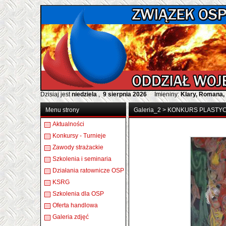
Dzisiaj jest
niedziela
,
9 sierpnia 2026
Imieniny:
Klary, Romana,
Menu strony
Galeria_2
>
KONKURS PLASTY
Aktualności
Konkursy - Turnieje
Zawody strażackie
Szkolenia i seminaria
Działania ratownicze OSP
KSRG
Szkolenia dla OSP
Oferta handlowa
Galeria zdjęć